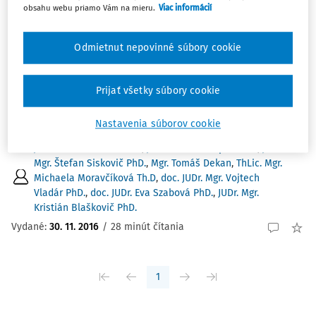
obsahu webu priamo Vám na mieru.
Viac informácií
ČLÁNKY
Odmietnut nepovinné súbory cookie
Správa z Trnavských právnických dní 2016.
Správa z Trnavských právnických dní 2016. JUDr. Eduard
Korpáš PhD. Katedra teórie práva a ústavného práva PrF
Prijať všetky súbory cookie
TU, Th Lic. Mgr. Michaela Moravčíková ThD. Ústav pre
právne otázky náboženskej...
Nastavenia súborov cookie
JUDr. Marek Maslák PhD.
,
JUDr. Eduard Korpáš PhD.
,
JUDr.
Mgr. Štefan Siskovič PhD.
,
Mgr. Tomáš Dekan
,
ThLic. Mgr.
Michaela Moravčíková Th.D
,
doc. JUDr. Mgr. Vojtech
Vladár PhD.
,
doc. JUDr. Eva Szabová PhD.
,
JUDr. Mgr.
Kristián Blaškovič PhD.
Vydané:
30. 11. 2016
/
28 minút čítania
1