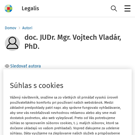
Legalis
Menu
Domov
Autori
doc. JUDr. Mgr. Vojtech Vladár,
PhD.
Sledovať autora
Téma
Súhlas s cookies
Filter
Vážený návštevník, snažíme sa zo všetkých síl prinášať vysokú úroveň
používateľského komfortu pri používaní našich webstránok. Medzi
základné predpoklady patrí napr. aby správne fungovalo vyhľadávanie,
aby sme vás neobťažovali nevhodnou reklamou alebo aby sme mali
1
Počet vyhľadaných dokumentov:
dostatok podnetov, ako web vylepšovať. Preto od Vás potrebujeme
súhlas so spracovaním súborov cookies, t. j. malých súborov, ktoré sa
Zoradiť podľa
:
dočasne ukladajú vo vašom prehliadači. Vopred ďakujeme za udelenie
Najnovšie
Najstaršie
súhlasu. Dáta využijeme na zlepšovanie našich služieb a prispôsobenie