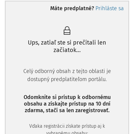
prvého dňa konferencie Jeho magnificencia
Marek Šmid
,
Máte predplatné?
Prihláste sa
rektor Trnavskej univerzity v Trnave a Jej spektabilita doc.
Andrea Olšovská
, dekanka Právnickej fakulty Trnavskej
univerzity v Trnave, jednak vrúcnym privítaním účastníkov
aj divákov konferencie a tiež stručným načrtnutím hlavnej
myšlienkovej línie konferencie - snahy o uchopenie
Ups, zatiaľ ste si prečítali len
spôsobilosti práva reagovať na premenlivosť momentálnej
začiatok...
sociálnej, ekonomickej a politickej situácie v európskom
priestore (migrácia, hospodárska a finančná kríza, kríza
Celý odborný obsah z tejto oblasti je
hodnôt, hrozba terorizmu, posilňovanie extrémnych
dostupný predplatiteľom portálu.
politických prúdov, či digitalizácia života, ...).
Jeho magnificencia rektor Trnavskej univerzity v Trnave
Odomknite si prístup k odbornému
následne po úvodnom slove zahájil svojim príspevkom o
obsahu a získajte prístup na 10 dní
etických aspektoch práva v Európe na začiatku 21. storočia
zdarma, stačí sa len zaregistrovať.
odbornú časť prvého dňa Trnavských právnických dní 20
Vďaka registrácii získate prístup aj k
vybranému obsahu: