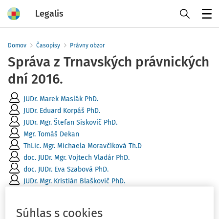
Legalis
Menu
Domov
Časopisy
Právny obzor
Správa z Trnavských právnických
dní 2016.
JUDr. Marek Maslák PhD.
JUDr. Eduard Korpáš PhD.
JUDr. Mgr. Štefan Siskovič PhD.
Mgr. Tomáš Dekan
ThLic. Mgr. Michaela Moravčíková Th.D
doc. JUDr. Mgr. Vojtech Vladár PhD.
doc. JUDr. Eva Szabová PhD.
JUDr. Mgr. Kristián Blaškovič PhD.
Vydané
:
30. 11. 2016
28 minút čítania
Súhlas s cookies
Zdroj
:
Právny obzor 6/2016