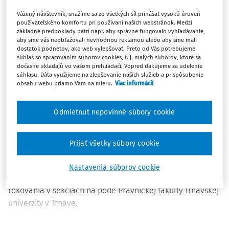
Vážený návštevník, snažíme sa zo všetkých síl prinášať vysokú úroveň
S cieľom obohatiť akademický i praktický diskurz o
používateľského komfortu pri používaní našich webstránok. Medzi
výzvach a očakávaniach, s ktorými sa dnes musí Európa
základné predpoklady patrí napr. aby správne fungovalo vyhľadávanie,
aby sme vás neobťažovali nevhodnou reklamou alebo aby sme mali
pasovať, ako aj s ambíciou vytvoriť platformu pre osobné
dostatok podnetov, ako web vylepšovať. Preto od Vás potrebujeme
stretnutia domácich i zahraničných právnych expertov,
súhlas so spracovaním súborov cookies, t. j. malých súborov, ktoré sa
dočasne ukladajú vo vašom prehliadači. Vopred ďakujeme za udelenie
zorganizovala v dňoch 22. a 23. septembra 2016 Právnická
súhlasu. Dáta využijeme na zlepšovanie našich služieb a prispôsobenie
fakulta Trnavskej univerzity v Trnave v tradičnom
obsahu webu priamo Vám na mieru.
Viac informácií
dvojročnom cykle medzinárodnú vedeckú konferenciu
Trnavské právnické dni s podtitulom:
NOVÁ EURÓPA -
Odmietnut nepovinné súbory cookie
VÝZVY A OČAKÁVANIA
.
Program Trnavských právnických dní roku 2016 bol
Prijať všetky súbory cookie
rozdelený do dvoch dní. Vo štvrtok prebiehalo plenárne
zasadnutie v novootvorenej kongresovej sále na
Nastavenia súborov cookie
Rybníkovej ulici v Trnave a v piatok sa uskutočnili
rokovania v sekciách na pôde Právnickej fakulty Trnavskej
univerzity v Trnave.
Plenárne zasadnutie otvorili v popoludňajších hodinách