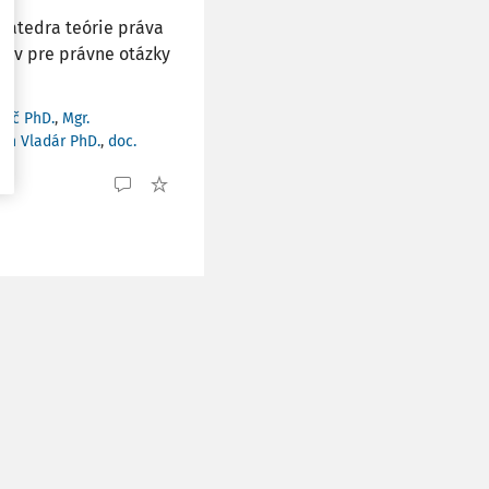
 Katedra teórie práva
tav pre právne otázky
ovič PhD.
,
Mgr.
ech Vladár PhD.
,
doc.