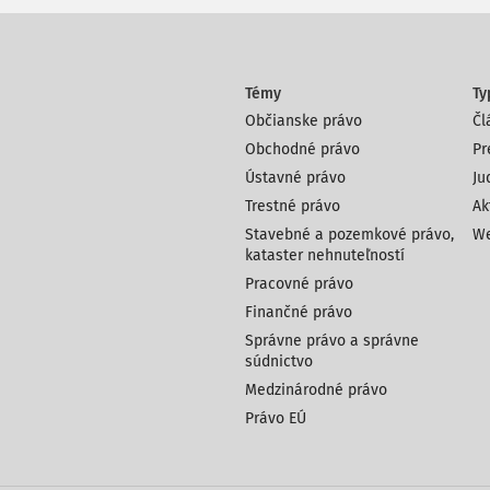
Témy
Ty
Občianske právo
Čl
Obchodné právo
Pr
Ústavné právo
Ju
Trestné právo
Ak
Stavebné a pozemkové právo,
We
kataster nehnuteľností
Pracovné právo
Finančné právo
Správne právo a správne
súdnictvo
Medzinárodné právo
Právo EÚ