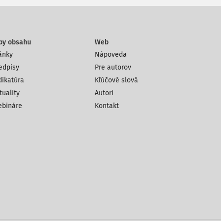
py obsahu
Web
ánky
Nápoveda
edpisy
Pre autorov
dikatúra
Kľúčové slová
tuality
Autori
bináre
Kontakt