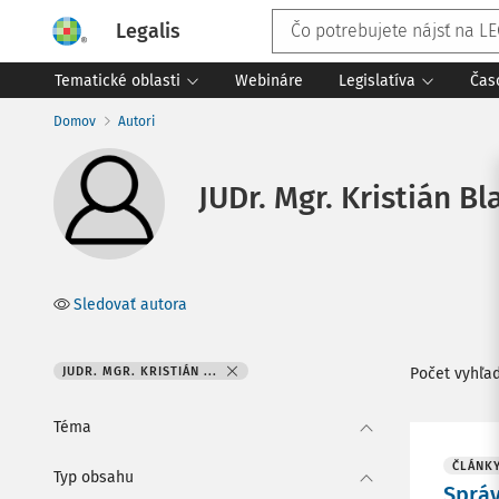
Legalis
Tematické oblasti
Webináre
Legislatíva
Čas
Domov
Autori
JUDr. Mgr. Kristián Bl
Sledovať autora
JUDR. MGR. KRISTIÁN ...
Počet vyhľa
Téma
ČLÁNK
Typ obsahu
Správ