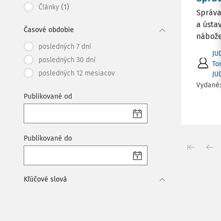
(1)
Články
Správa
a ústa
Časové obdobie
nábože
posledných 7 dní
JU
posledných 30 dní
To
posledných 12 mesiacov
JU
Vydané
Publikované od
Publikované do
Kľúčové slová