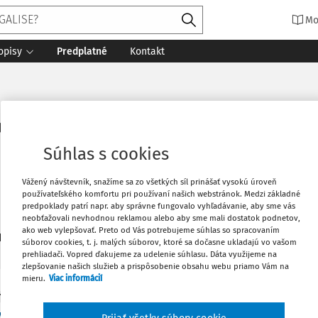
Mo
opisy
Predplatné
Kontakt
aškovič, PhD.
Súhlas s cookies
Vážený návštevník, snažíme sa zo všetkých síl prinášať vysokú úroveň
používateľského komfortu pri používaní našich webstránok. Medzi základné
predpoklady patrí napr. aby správne fungovalo vyhľadávanie, aby sme vás
neobťažovali nevhodnou reklamou alebo aby sme mali dostatok podnetov,
ako web vylepšovať. Preto od Vás potrebujeme súhlas so spracovaním
1
daných dokumentov:
Zoradiť
súborov cookies, t. j. malých súborov, ktoré sa dočasne ukladajú vo vašom
prehliadači. Vopred ďakujeme za udelenie súhlasu. Dáta využijeme na
zlepšovanie našich služieb a prispôsobenie obsahu webu priamo Vám na
mieru.
Viac informácií
Y
a z Trnavských právnických dní 2016.