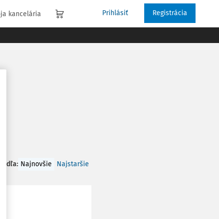
Prihlásiť
Registrácia
ja kancelária
 podľa
:
Najnovšie
Najstaršie