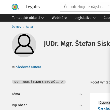
Legalis
Tematické oblasti
Webináre
Legislatíva
Čas
Domov
Autori
JUDr. Mgr. Štefan Sisk
Sledovať autora
JUDR. MGR. ŠTEFAN SISKOVIČ ...
Počet vyhľa
Téma
ČLÁNK
Typ obsahu
Správ