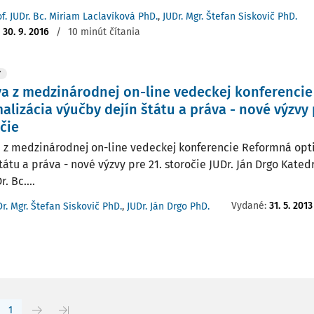
of. JUDr. Bc. Miriam Laclavíková PhD.
,
JUDr. Mgr. Štefan Siskovič PhD.
:
30. 9. 2016
/
10 minút čítania
Y
a z medzinárodnej on-line vedeckej konferenci
alizácia výučby dejín štátu a práva - nové výzvy 
čie
 z medzinárodnej on-line vedeckej konferencie Reformná opt
tátu a práva - nové výzvy pre 21. storočie JUDr. Ján Drgo Kate
. Bc....
Vydané:
31. 5. 2013
Dr. Mgr. Štefan Siskovič PhD.
,
JUDr. Ján Drgo PhD.
1