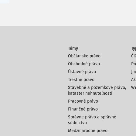
Témy
Ty
Občianske právo
Čl
Obchodné právo
Pr
Ústavné právo
Ju
Trestné právo
Ak
Stavebné a pozemkové právo,
We
kataster nehnuteľností
Pracovné právo
Finančné právo
Správne právo a správne
súdnictvo
Medzinárodné právo