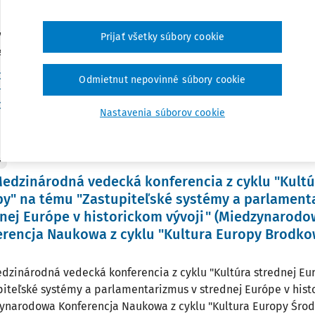
 z Trnavských právnických dní 2016. JUDr. Eduard Korpáš PhD.
vného práva PrF TU, Th Lic. Mgr. Michaela Moravčíková ThD. Ús
Prijať všetky súbory cookie
nskej...
Dr. Marek Maslák PhD.
,
JUDr. Eduard Korpáš PhD.
,
JUDr. Mgr. Štefan Sisk
Odmietnut nepovinné súbory cookie
máš Dekan
,
ThLic. Mgr. Michaela Moravčíková Th.D
,
doc. JUDr. Mgr. Vojt
Dr. Eva Szabová PhD.
,
JUDr. Mgr. Kristián Blaškovič PhD.
Nastavenia súborov cookie
:
30. 11. 2016
/
28 minút čítania
Y
Medzinárodná vedecká konferencia z cyklu "Kultú
y" na tému "Zastupiteľské systémy a parlament
nej Európe v historickom vývoji" (Miedzynarod
rencja Naukowa z cyklu "Kultura Europy Brodko
edzinárodná vedecká konferencia z cyklu "Kultúra strednej Eu
piteľské systémy a parlamentarizmus v strednej Európe v hist
ynarodowa Konferencja Naukowa z cyklu "Kultura Europy Środk