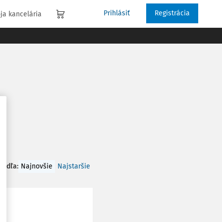
Prihlásiť
Registrácia
ja kancelária
 podľa
:
Najnovšie
Najstaršie