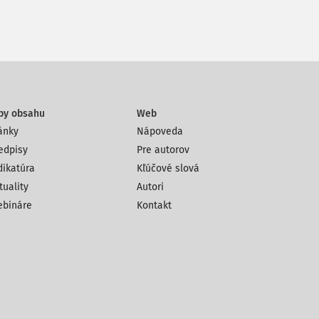
py obsahu
Web
ánky
Nápoveda
edpisy
Pre autorov
dikatúra
Kľúčové slová
tuality
Autori
bináre
Kontakt