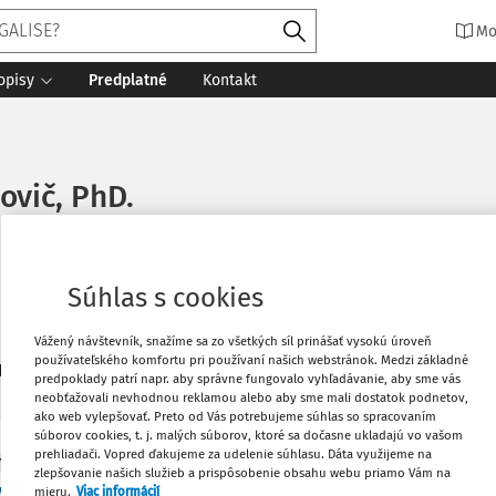
Mo
opisy
Predplatné
Kontakt
ovič, PhD.
Súhlas s cookies
Vážený návštevník, snažíme sa zo všetkých síl prinášať vysokú úroveň
používateľského komfortu pri používaní našich webstránok. Medzi základné
3
daných dokumentov:
Zoradiť
predpoklady patrí napr. aby správne fungovalo vyhľadávanie, aby sme vás
neobťažovali nevhodnou reklamou alebo aby sme mali dostatok podnetov,
ako web vylepšovať. Preto od Vás potrebujeme súhlas so spracovaním
súborov cookies, t. j. malých súborov, ktoré sa dočasne ukladajú vo vašom
prehliadači. Vopred ďakujeme za udelenie súhlasu. Dáta využijeme na
Y
zlepšovanie našich služieb a prispôsobenie obsahu webu priamo Vám na
a z Trnavských právnických dní 2016.
mieru.
Viac informácií