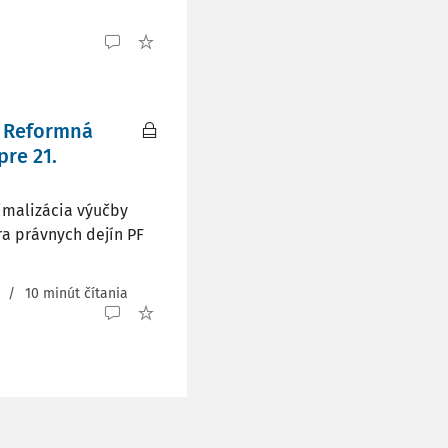
e Reformná
pre 21.
imalizácia výučby
dra právnych dejín PF
/
10 minút čítania