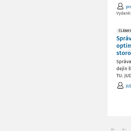
pr
Vydané
ČLÁNK
Správ
optim
storo
Správa
dejín š
TU. JUDr
JU