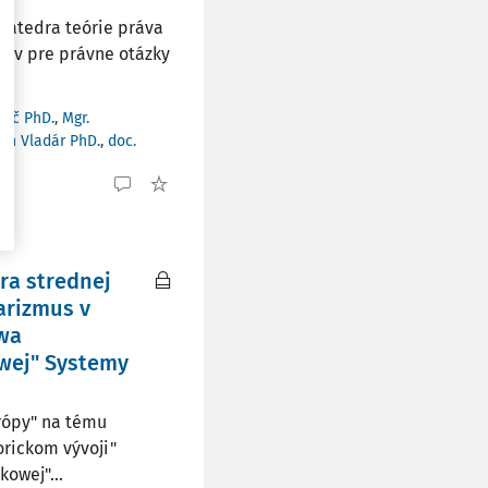
 Katedra teórie práva
tav pre právne otázky
ovič PhD.
,
Mgr.
ech Vladár PhD.
,
doc.
ra strednej
arizmus v
owa
wej" Systemy
rópy" na tému
orickom vývoji"
owej"...