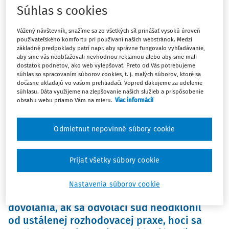
ČLÁNKY
Súhlas s cookies
Uznesenie Najvyššieho súdu SR sp. zn. 8
Cdo 17/2019 z 30. 11. 2020 (jednorázová
Vážený návštevník, snažíme sa zo všetkých síl prinášať vysokú úroveň
náhrada ta zákonné vecné bremeno podľa
používateľského komfortu pri používaní našich webstránok. Medzi
základné predpoklady patrí napr. aby správne fungovalo vyhľadávanie,
zákona č. 66/2009 Z. z.) – Glosa II
aby sme vás neobťažovali nevhodnou reklamou alebo aby sme mali
Najvyšší súd sa v glosovanom uznesení zaoberal otázkou,
dostatok podnetov, ako web vylepšovať. Preto od Vás potrebujeme
súhlas so spracovaním súborov cookies, t. j. malých súborov, ktoré sa
či má vlastník pozemku, ku ktorému vzniklo zákonné
dočasne ukladajú vo vašom prehliadači. Vopred ďakujeme za udelenie
vecné bremeno v zmysle § 4 zákona č. 66/2009 Z. z., 1)
súhlasu. Dáta využijeme na zlepšovanie našich služieb a prispôsobenie
obsahu webu priamo Vám na mieru.
Viac informácií
nárok...
JUDr. Marek Maslák PhD.
Odmietnut nepovinné súbory cookie
Vydané:
25. 4. 2021
/
14 minút čítania
Prijať všetky súbory cookie
ČLÁNKY
Uznesenie Najvyššieho súdu SR sp. zn. 1 V
Nastavenia súborov cookie
CDO 1/2019 z 26. 11. 2019 (prípustnosť
dovolania, ak sa odvolací súd neodklonil
od ustálenej rozhodovacej praxe, hoci sa