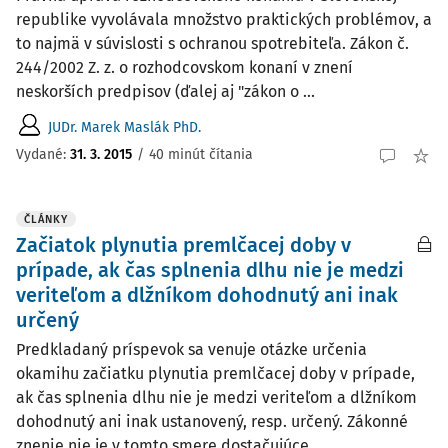
republike vyvolávala množstvo praktických problémov, a
to najmä v súvislosti s ochranou spotrebiteľa. Zákon č.
244/2002 Z. z. o rozhodcovskom konaní v znení
neskorších predpisov (ďalej aj "zákon o ...
JUDr. Marek Maslák PhD.
Vydané:
31. 3. 2015
/
40 minút čítania
ČLÁNKY
Začiatok plynutia premlčacej doby v
prípade, ak čas splnenia dlhu nie je medzi
veriteľom a dlžníkom dohodnutý ani inak
určený
Predkladaný príspevok sa venuje otázke určenia
okamihu začiatku plynutia premlčacej doby v prípade,
ak čas splnenia dlhu nie je medzi veriteľom a dlžníkom
dohodnutý ani inak ustanovený, resp. určený. Zákonné
znenie nie je v tomto smere dostačujúce ...