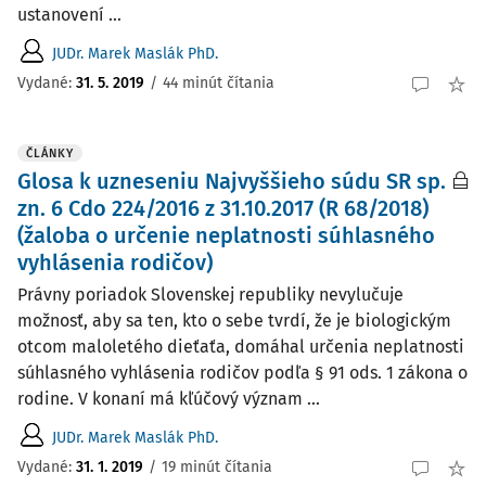
ustanovení ...
JUDr. Marek Maslák PhD.
Vydané:
31. 5. 2019
/
44 minút čítania
ČLÁNKY
Glosa k uzneseniu Najvyššieho súdu SR sp.
zn. 6 Cdo 224/2016 z 31.10.2017 (R 68/2018)
(žaloba o určenie neplatnosti súhlasného
vyhlásenia rodičov)
Právny poriadok Slovenskej republiky nevylučuje
možnosť, aby sa ten, kto o sebe tvrdí, že je biologickým
otcom maloletého dieťaťa, domáhal určenia neplatnosti
súhlasného vyhlásenia rodičov podľa § 91 ods. 1 zákona o
rodine. V konaní má kľúčový význam ...
JUDr. Marek Maslák PhD.
Vydané:
31. 1. 2019
/
19 minút čítania