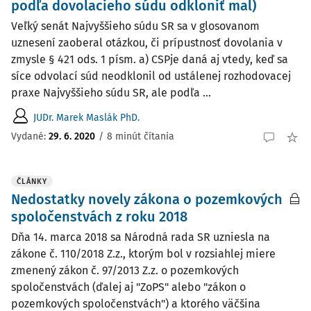
podľa dovolacieho súdu odkloniť mal)
Veľký senát Najvyššieho súdu SR sa v glosovanom
uznesení zaoberal otázkou, či prípustnosť dovolania v
zmysle § 421 ods. 1 písm. a) CSPje daná aj vtedy, keď sa
síce odvolací súd neodklonil od ustálenej rozhodovacej
praxe Najvyššieho súdu SR, ale podľa ...
JUDr. Marek Maslák PhD.
Vydané:
29. 6. 2020
/
8 minút čítania
ČLÁNKY
Nedostatky novely zákona o pozemkových
spoločenstvách z roku 2018
Dňa 14. marca 2018 sa Národná rada SR uzniesla na
zákone č. 110/2018 Z.z., ktorým bol v rozsiahlej miere
zmenený zákon č. 97/2013 Z.z. o pozemkových
spoločenstvách (ďalej aj "ZoPS" alebo "zákon o
pozemkových spoločenstvách") a ktorého väčšina