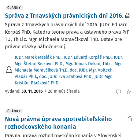
ČLÁNKY
Správa z Trnavských právnických dní 2016.
Správa z Trnavských právnických dní 2016. JUDr. Eduard
Korpáš PhD. Katedra teórie práva a ústavného práva PrF
TU, Th Lic. Mgr. Michaela Moravčíková ThD. Ústav pre
právne otázky náboženskej...
JUDr. Marek Maslák PhD.
,
JUDr. Eduard Korpáš PhD.
,
JUDr.
Mgr. Štefan Siskovič PhD.
,
Mgr. Tomáš Dekan
,
ThLic. Mgr.
Michaela Moravčíková Th.D
,
doc. JUDr. Mgr. Vojtech
Vladár PhD.
,
doc. JUDr. Eva Szabová PhD.
,
JUDr. Mgr.
Kristián Blaškovič PhD.
Vydané:
30. 11. 2016
/
28 minút čítania
ČLÁNKY
Nová právna úprava spotrebiteľského
rozhodcovského konania
Právna úprava rozhodcovského konania v Slovenskej