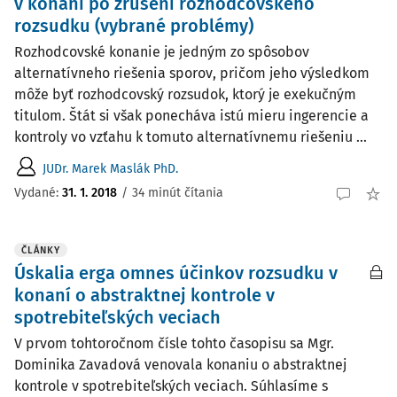
v konaní po zrušení rozhodcovského
rozsudku (vybrané problémy)
Rozhodcovské konanie je jedným zo spôsobov
alternatívneho riešenia sporov, pričom jeho výsledkom
môže byť rozhodcovský rozsudok, ktorý je exekučným
titulom. Štát si však ponecháva istú mieru ingerencie a
kontroly vo vzťahu k tomuto alternatívnemu riešeniu ...
JUDr. Marek Maslák PhD.
Vydané:
31. 1. 2018
/
34 minút čítania
ČLÁNKY
Úskalia erga omnes účinkov rozsudku v
konaní o abstraktnej kontrole v
spotrebiteľských veciach
V prvom tohtoročnom čísle tohto časopisu sa Mgr.
Dominika Zavadová venovala konaniu o abstraktnej
kontrole v spotrebiteľských veciach. Súhlasíme s