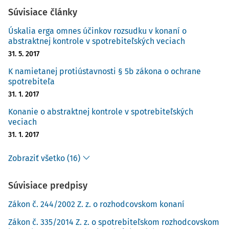
Oblasť rozhodcovského konania teda v súčasnosti
Súvisiace články
upravujú dva zákony. Zákon o spotrebiteľskom
Úskalia erga omnes účinkov rozsudku v konaní o
rozhodcovskom konaní odkazuje na použitie zákona o
abstraktnej kontrole v spotrebiteľských veciach
rozhodcovskom konaní iba v tých prípadoch, keď je to v
31. 5. 2017
zákone o spotrebiteľskom rozhodcovskom konaní
K namietanej protiústavnosti § 5b zákona o ochrane
výslovne ustanovené. V rámci spotrebiteľskej arbitráže
spotrebiteľa
teda platí delegovaná (nie subsidiárna) pôsobnosť zákona
31. 1. 2017
o rozhodcovskom konaní. Zákon o spotrebiteľskom
rozhodcovskom konaní odkazuje na použitie zákona o
Konanie o abstraktnej kontrole v spotrebiteľských
veciach
rozhodcovskom konaní tak v oblasti zriadenia
31. 1. 2017
rozhodcovských súdov, ako aj v oblasti uznania a výkonu
rozhodcovských rozsudkov v spotrebiteľských sporoch
Zobraziť všetko (16)
vydaných v zahraničí. Ostáva len dúfať, že dvojkoľajnosť
úpravy rozhodcovského konania prinesie zvýšenie
Súvisiace predpisy
transparentnosti, nezávislosti, nestrannosti, spravodlivosti
a efektívnosti v prípade riešenia sporov prostredníctvom
Zákon č. 244/2002 Z. z. o rozhodcovskom konaní
rozhodcovských súdov tak, aby bol naplnený účel
Zákon č. 335/2014 Z. z. o spotrebiteľskom rozhodcovskom
rozhodcovského konania (či už v spotrebiteľských, alebo aj