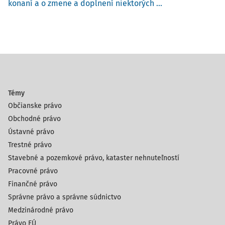
konaní a o zmene a doplnení niektorých ...
nespotrebiteľských sporoch). Rozhodcovské konanie je
totiž charakterizované dobrovoľnosťou (slobodnou a
vážnou vôľou strán podrobiť sa takémuto riešeniu sporu),
riešením sporu prostredníctvom tretieho nezávislého a
nestranného subjektu a záväznosti roz
Témy
Občianske právo
Obchodné právo
Ústavné právo
Trestné právo
Stavebné a pozemkové právo, kataster nehnuteľností
Pracovné právo
Finančné právo
Správne právo a správne súdnictvo
Medzinárodné právo
Právo EÚ