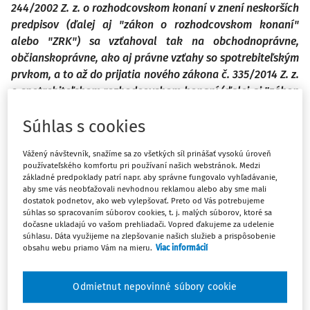
244/2002 Z. z. o rozhodcovskom konaní v znení neskorších
predpisov (ďalej aj "zákon o rozhodcovskom konaní"
alebo "ZRK") sa vzťahoval tak na obchodnoprávne,
občianskoprávne, ako aj právne vzťahy so spotrebiteľským
prvkom, a to až do prijatia nového zákona č. 335/2014 Z. z.
o spotrebiteľskom rozhodcovskom konaní (ďalej aj "zákon
o spotrebiteľskom rozhodcovskom konaní" alebo "ZSRK"),
Súhlas s cookies
ktorý nadobudol účinnosť 1. januára 2015. Predmetným
zákonom sa zaviedol dualizmus rozhodcovského konania
Vážený návštevník, snažíme sa zo všetkých síl prinášať vysokú úroveň
v Slovenskej republike. Príspevok má za cieľ stručne
používateľského komfortu pri používaní našich webstránok. Medzi
poukázať na dosiaľ existujúce problémy rozhodcovského
základné predpoklady patrí napr. aby správne fungovalo vyhľadávanie,
konania, ktorého účastníkom bol spotrebiteľ, no najmä
aby sme vás neobťažovali nevhodnou reklamou alebo aby sme mali
dostatok podnetov, ako web vylepšovať. Preto od Vás potrebujeme
čitateľovi zrozumiteľne predostrieť novú právnu úpravu
súhlas so spracovaním súborov cookies, t. j. malých súborov, ktoré sa
spotrebiteľskej arbitráže, tak jej výhody v porovnaní s
dočasne ukladajú vo vašom prehliadači. Vopred ďakujeme za udelenie
súhlasu. Dáta využijeme na zlepšovanie našich služieb a prispôsobenie
doterajším stavom, ako aj jej možné nedostatky.
obsahu webu priamo Vám na mieru.
Viac informácií
Odmietnut nepovinné súbory cookie
1. Dôvody a ciele novej právnej