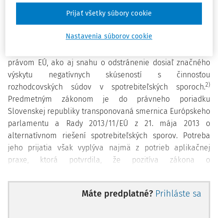
úpravy
Prijať všetky súbory cookie
1)
Medzi základné dôvody prijatia zákona o
Nastavenia súborov cookie
spotrebiteľskom rozhodcovskom konaní možno zaradiť
potrebu zosúladenia vnútroštátneho právneho poriadku s
právom EÚ, ako aj snahu o odstránenie dosiaľ značného
výskytu negatívnych skúseností s činnosťou
2)
rozhodcovských súdov v spotrebiteľských sporoch.
Predmetným zákonom je do právneho poriadku
Slovenskej republiky transponovaná smernica Európskeho
parlamentu a Rady 2013/11/EÚ z 21. mája 2013 o
alternatívnom riešení spotrebiteľských sporov. Potreba
jeho prijatia však vyplýva najmä z potrieb aplikačnej
praxe, ktorá potvrdila, že pozitíva zákona o
rozhodcovskom konaní boli v období pred prijatím novej
právnej úpravy zatlačené do úzadia rozhodcovskými
Máte predplatné?
Prihláste sa
súdmi, ktoré nespĺňali požiadavky nestrannosti a
nezávislosti, a to najmä v spotrebiteľských veciach. Je však