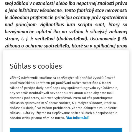
svoj základ v neznalosti alebo iba nepatrnej znalosti práva
a jeho inštitútov všeobecne. Tento faktický stav nerovnosti
je dôvodom preferencie princípu ochrany práv spotrebiteľa
nad princípom vigilantibus iura scripta sunt, ktorý sa
bezvýnimočne uplatní iba vo vzťahu k silnejšej zmluvnej
strane, t. j. k veriteľovi (dodávateľovi). Ustanovenie § 5b
zákona o ochrane spotrebiteľa, ktoré sa v aplikačnej praxi
stalo známym najmä prihliadaním súdu v sporovom
konaní z úradnej povinnosti na premlčanie nároku
Súhlas s cookies
uplatňovaného proti spotrebiteľovi, vyvolalo početné
reakcie veriteľov aj zástupcov odbornej právnickej obce.
Vážený návštevník, snažíme sa zo všetkých síl prinášať vysokú úroveň
Medzičasom sa na návrh jedného zo všeobecných súdov
používateľského komfortu pri používaní našich webstránok. Medzi
súladom tohto ustanovenia s Ústavou SR začal zaoberať
základné predpoklady patrí napr. aby správne fungovalo vyhľadávanie,
aby sme vás neobťažovali nevhodnou reklamou alebo aby sme mali
aj Ústavný súd Slovenskej republiky. Prijatie predmetného
dostatok podnetov, ako web vylepšovať. Preto od Vás potrebujeme
ustanovenia bolo motivované snahou zamedziť v
súhlas so spracovaním súborov cookies, t. j. malých súborov, ktoré sa
dočasne ukladajú vo vašom prehliadači. Vopred ďakujeme za udelenie
spoločenskej realite stavu, že by práva spotrebiteľov boli
súhlasu. Dáta využijeme na zlepšovanie našich služieb a prispôsobenie
poškodzované iba v dôsledku ich faktickej nerovnosti a
obsahu webu priamo Vám na mieru.
Viac informácií
neschopnosti v sporovom procese vznášať na svoju obranu
konkrétne námietky. V tomto zmysle je potrebné vnímať aj