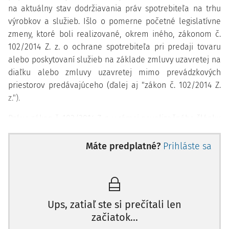
na aktuálny stav dodržiavania práv spotrebiteľa na trhu
výrobkov a služieb. Išlo o pomerne početné legislatívne
zmeny, ktoré boli realizované, okrem iného, zákonom č.
102/2014 Z. z. o ochrane spotrebiteľa pri predaji tovaru
alebo poskytovaní služieb na základe zmluvy uzavretej na
diaľku alebo zmluvy uzavretej mimo prevádzkových
priestorov predávajúceho (ďalej aj "zákon č. 102/2014 Z.
z.").
Práve zákon č. 102/2014 Z. z. v rámci novelizačného článku
VIII, ktorým bol novelizovaný zákon č. 250/2007 Z. z. o
ochrane spotrebiteľa v znení neskorších predpisov (ďalej
Máte predplatné?
Prihláste sa
aj "ZOS"), v bode 12 ustanovil nový § 5b. Ustanovenie § 5b
bolo súčasťou návrhu zákona, ktorý vláda Slovenskej
republiky schválila na svojom rokovaní 11. decembra 2013.
Zákonodarca navrhovanú právnu normu zdôvodnil v
Ups, zatiaľ ste si prečítali len
osobitnej časti dôvodovej správy. Dôvodová správa sa
začiatok...
bližšie nedotkla gramaticko-výkladovej stránky dikcie § 5b,