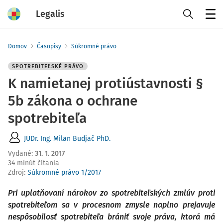
Legalis
Menu
Domov
Časopisy
Súkromné právo
SPOTREBITEĽSKÉ PRÁVO
K namietanej protiústavnosti §
5b zákona o ochrane
spotrebiteľa
JUDr. Ing. Milan Budjač PhD.
Vydané
:
31. 1. 2017
34 minút čítania
Zdroj
:
Súkromné právo 1/2017
Pri uplatňovaní nárokov zo spotrebiteľských zmlúv proti
spotrebiteľom sa v procesnom zmysle naplno prejavuje
nespôsobilosť spotrebiteľa brániť svoje práva, ktorá má