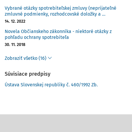
a to najmä bankami alebo nebankovými subjektmi na
rôzne vymáhačské spoločnosti. Osoby, ktoré tieto
Vybrané otázky spotrebiteľskej zmluvy (neprijateľné
zmluvné podmienky, rozhodcovské doložky a ...
pohľadávky uplatňovali a uplatňujú, počítajú s tým, že
14. 12. 2022
spotrebiteľ sa nebude brániť, či už
Novela Občianskeho zákonníka - niektoré otázky z
pohľadu ochrany spotrebiteľa
30. 11. 2018
Zobraziť všetko (16)
Súvisiace predpisy
Ústava Slovenskej republiky č. 460/1992 Zb.