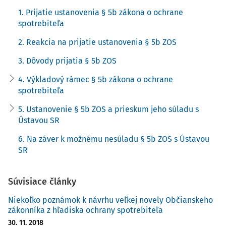
potrebou osvety spotrebiteľa a potreby jeho aktivity.
1. Prijatie ustanovenia § 5b zákona o ochrane
V rovine procesnej argumentácie a odbornej akademickej
spotrebiteľa
tvorby možno poukázať aj na precízne procesne cielený
2. Reakcia na prijatie ustanovenia § 5b ZOS
5)
príspevok Števčeka
, ktorý v spojení s aktuálnou
3. Dôvody prijatia § 5b ZOS
rozhodovacou činnosťou slovenských súdov konštatuje, že
ustanovenie § 5b ZOS je normou procesnej povahy.
4. Výkladový rámec § 5b zákona o ochrane
spotrebiteľa
3. Dôvody prijatia § 5b ZOS
5. Ustanovenie § 5b ZOS a prieskum jeho súladu s
Ústavou SR
V niekoľkoročnej praxi orgánov zameraných na ochranu
práv spotrebiteľov boli zaznamenané kvantitou
6. Na záver k možnému nesúladu § 5b ZOS s Ústavou
SR
narastajúce problémy, ktoré boli avizované zo strany
spotrebiteľov, advokátov, Centra právnej pomoci, združení
6)
na ochranu spotrebiteľa, ale aj viacerých súdov.
Súvisiace články
Problémy sa týkali najmä hromadného uplatňovania
Niekoľko poznámok k návrhu veľkej novely Občianskeho
premlčaného nároku na plnenie veriteľmi alebo
zákonníka z hľadiska ochrany spotrebiteľa
postupníkmi v prípade pohľadávok postúpených veriteľmi,
30. 11. 2018