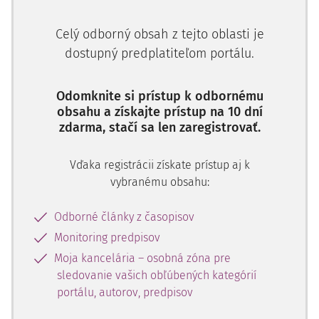
bola zameraná skôr na rámec teleologického výkladu.
Zákonodarca zrejme pri odôvodňovaní sledoval
Celý odborný obsah z tejto oblasti je
upriamenie pozornosti na povinnosť orgánov dozoru a
dostupný predplatiteľom portálu.
orgánov posudzujúcich nároky zo spotrebiteľskej zmluvy z
úradnej povinnosti vyhodnocovať prekážky uplatnenia
práva predávajúceho voči spotrebiteľovi.
Odomknite si prístup k odbornému
obsahu a získajte prístup na 10 dní
Národná rada Slovenskej republiky zákon č. 102/2014 Z. z.
zdarma, stačí sa len zaregistrovať.
schválila na svojom rokovaní 25. marca 2014 a v časti
ustanovenia § 5b zákon nadobudol účinnosť 1. mája 2014.
Vďaka registrácii získate prístup aj k
Zákonodarca pritom v súvislosti s režimom § 5b
vybranému obsahu:
neustanovil žiadne prechodné ustanovenia.
Odborné články z časopisov
Monitoring predpisov
2. Reakcia na prijatie ustanovenia
Moja kancelária – osobná zóna pre
§ 5b ZOS
sledovanie vašich obľúbených kategórií
portálu, autorov, predpisov
Reakcia odbornej právnickej obce na prijatie ustanovenia
§ 5b ZOS prišla postupne. Jednu z prvých predstavoval