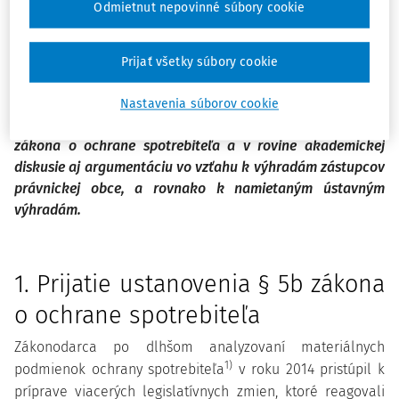
Odmietnut nepovinné súbory cookie
úvahy o rozpore ustanovenia § 5b zákona o ochrane
spotrebiteľa s právnymi princípmi slovenského právneho
poriadku, najmä s princípom rovnosti a princípom
Prijať všetky súbory cookie
vigilantibus iura scripta sunt, a rovnako s právom strán
sporového konania na spravodlivý súdny proces. Autor v
Nastavenia súborov cookie
príspevku ponúka pohľad na výklad ustanovenia § 5b
zákona o ochrane spotrebiteľa a v rovine akademickej
diskusie aj argumentáciu vo vzťahu k výhradám zástupcov
právnickej obce, a rovnako k namietaným ústavným
výhradám.
1. Prijatie ustanovenia § 5b zákona
o ochrane spotrebiteľa
Zákonodarca po dlhšom analyzovaní materiálnych
1)
podmienok ochrany spotrebiteľa
v roku 2014 pristúpil k
príprave viacerých legislatívnych zmien, ktoré reagovali