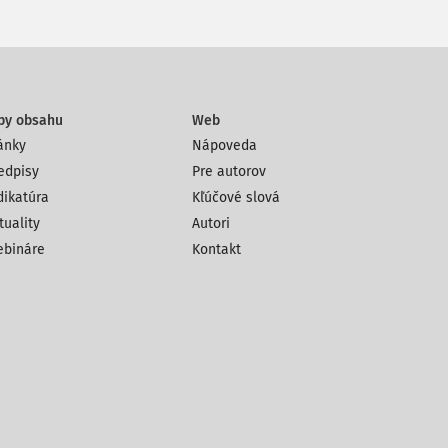
py obsahu
Web
ánky
Nápoveda
edpisy
Pre autorov
dikatúra
Kľúčové slová
tuality
Autori
bináre
Kontakt