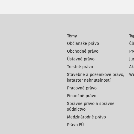
Témy
Ty
Občianske právo
Čl
Obchodné právo
Pr
Ústavné právo
Ju
Trestné právo
Ak
Stavebné a pozemkové právo,
We
kataster nehnuteľností
Pracovné právo
Finančné právo
Správne právo a správne
súdnictvo
Medzinárodné právo
Právo EÚ