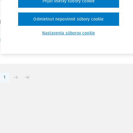
Prijať všetky súbory cookie
ebitel?
enská smlouva jako spotřebitelský kontrakt, společník jako sp
Odmietnut nepovinné súbory cookie
 Ph.D. Právnická fakulta Univerzity Palackého v Olomouci. H
enská smlouva jako spotřebitelský kontrakt, společník jako spo
Nastavenia súborov cookie
Vydané:
31. 7. 2014
/
22 minút čítania
c. JUDr. Milan Hulmák Ph.D.
1