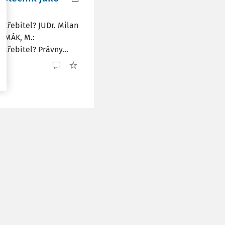
otřebitel? JUDr. Milan
ULMÁK, M.:
třebitel? Právny...