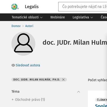
Legalis
Tematické oblasti
Webináre
Legislatíva
Čas
Domov
Autori
doc. JUDr. Milan Hulm
Sledovať autora
DOC. JUDR. MILAN HULMÁK, PH.D.
Počet vyhľa
Téma
(1)
Obchodné právo
ČLÁNK
Spole