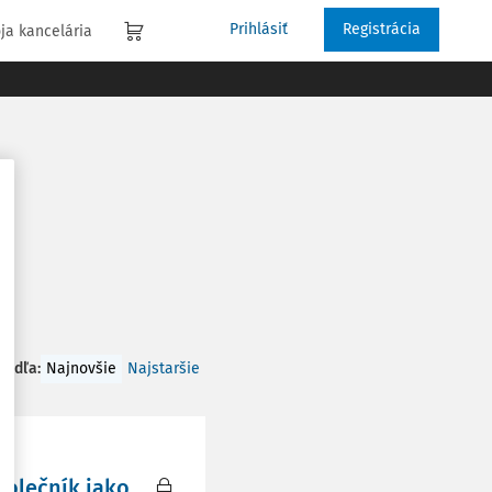
Prihlásiť
Registrácia
ja kancelária
 podľa
:
Najnovšie
Najstaršie
polečník jako