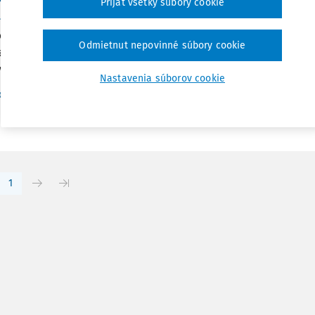
Prijať všetky súbory cookie
osoutěžní pohled)
bení názvu nebo vnější úpravy díla (autorskoprávní a nekalo
Odmietnut nepovinné súbory cookie
Pavel Koukal Ph.D. odborný asistent, Katedra občanského práva
kovy univerzity a současně asistent veřejného ochránce práv,.
Nastavenia súborov cookie
Vydané:
31. 7. 2010
/
35 minút čítania
c. JUDr. Pavel Koukal Ph.D.
1