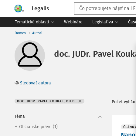
Legalis
Tematické oblasti
Webináre
Legislatíva
Čas
Domov
Autori
doc. JUDr. Pavel Kouka
Sledovať autora
DOC. JUDR. PAVEL KOUKAL, PH.D.
Počet vyhľa
Téma
(1)
Občianske právo
ČLÁNK
Napod