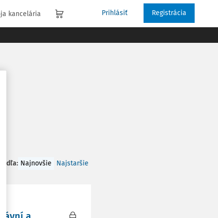
Prihlásiť
Registrácia
ja kancelária
 podľa
:
Najnovšie
Najstaršie
rávní a