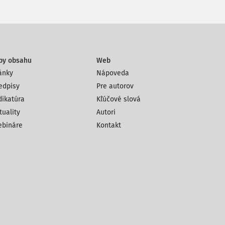
py obsahu
Web
ánky
Nápoveda
edpisy
Pre autorov
dikatúra
Kľúčové slová
tuality
Autori
bináre
Kontakt