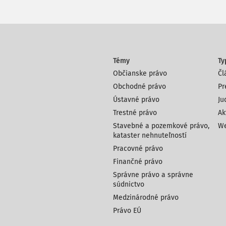
Témy
Ty
Občianske právo
Čl
Obchodné právo
Pr
Ústavné právo
Ju
Trestné právo
Ak
Stavebné a pozemkové právo,
We
kataster nehnuteľností
Pracovné právo
Finančné právo
Správne právo a správne
súdnictvo
Medzinárodné právo
Právo EÚ