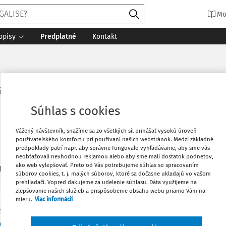
Mo
opisy
Predplatné
Kontakt
l, Ph.D.
Súhlas s cookies
Vážený návštevník, snažíme sa zo všetkých síl prinášať vysokú úroveň
používateľského komfortu pri používaní našich webstránok. Medzi základné
predpoklady patrí napr. aby správne fungovalo vyhľadávanie, aby sme vás
neobťažovali nevhodnou reklamou alebo aby sme mali dostatok podnetov,
ako web vylepšovať. Preto od Vás potrebujeme súhlas so spracovaním
1
daných dokumentov:
Zoradiť
súborov cookies, t. j. malých súborov, ktoré sa dočasne ukladajú vo vašom
prehliadači. Vopred ďakujeme za udelenie súhlasu. Dáta využijeme na
zlepšovanie našich služieb a prispôsobenie obsahu webu priamo Vám na
mieru.
Viac informácií
Y
obení názvu nebo vnější úpravy díla (autorskop