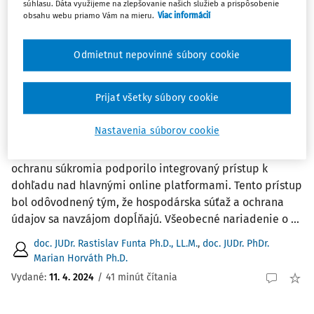
súhlasu. Dáta využijeme na zlepšovanie našich služieb a prispôsobenie
1
Počet vyhľadaných dokumentov:
obsahu webu priamo Vám na mieru.
Viac informácií
Zoradiť podľa
:
Odmietnut nepovinné súbory cookie
Najnovšie
Najstaršie
ČLÁNKY
Prijať všetky súbory cookie
Uplatňovanie GDPR ako prostriedok
monopolizácie trhu?
Nastavenia súborov cookie
Mnoho regulačných orgánov pre hospodársku súťaž a
ochranu súkromia podporilo integrovaný prístup k
dohľadu nad hlavnými online platformami. Tento prístup
bol odôvodnený tým, že hospodárska súťaž a ochrana
údajov sa navzájom dopĺňajú. Všeobecné nariadenie o ...
doc. JUDr. Rastislav Funta Ph.D., LL.M.
,
doc. JUDr. PhDr.
Marian Horváth Ph.D.
Vydané:
11. 4. 2024
/
41 minút čítania