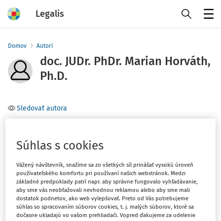
Legalis
Menu
Domov
Autori
doc. JUDr. PhDr. Marian Horváth,
Ph.D.
Sledovať autora
Vysoká škola Danubius
Súhlas s cookies
Téma
Vážený návštevník, snažíme sa zo všetkých síl prinášať vysokú úroveň
(1)
Obchodné právo
používateľského komfortu pri používaní našich webstránok. Medzi
základné predpoklady patrí napr. aby správne fungovalo vyhľadávanie,
aby sme vás neobťažovali nevhodnou reklamou alebo aby sme mali
Filter
dostatok podnetov, ako web vylepšovať. Preto od Vás potrebujeme
súhlas so spracovaním súborov cookies, t. j. malých súborov, ktoré sa
dočasne ukladajú vo vašom prehliadači. Vopred ďakujeme za udelenie