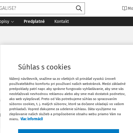
Mo
opisy
Predplatné
Kontakt
ncová, PhD.
Súhlas s cookies
Vážený návštevník, snažíme sa zo všetkých síl prinášať vysokú úroveň
používateľského komfortu pri používaní našich webstránok. Medzi základné
predpoklady patrí napr. aby správne fungovalo vyhľadávanie, aby sme vás
neobťažovali nevhodnou reklamou alebo aby sme mali dostatok podnetov,
áva Janka Jesenského, Vysoká škola Danubius, Sládkovičovo
ako web vylepšovať. Preto od Vás potrebujeme súhlas so spracovaním
súborov cookies, t. j. malých súborov, ktoré sa dočasne ukladajú vo vašom
prehliadači. Vopred ďakujeme za udelenie súhlasu. Dáta využijeme na
1
zlepšovanie našich služieb a prispôsobenie obsahu webu priamo Vám na
daných dokumentov:
Zoradiť
mieru.
Viac informácií