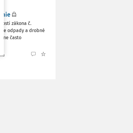
anie
osti zákona č.
álne odpady a drobné
erne často
nia