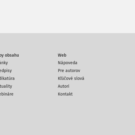
py obsahu
Web
ánky
Nápoveda
edpisy
Pre autorov
dikatúra
Kľúčové slová
tuality
Autori
bináre
Kontakt