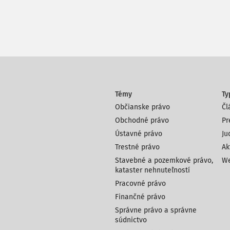
Témy
Ty
Občianske právo
Čl
Obchodné právo
Pr
Ústavné právo
Ju
Trestné právo
Ak
Stavebné a pozemkové právo,
We
kataster nehnuteľností
Pracovné právo
Finančné právo
Správne právo a správne
súdnictvo