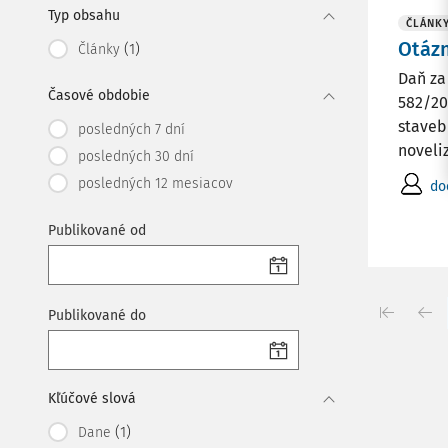
Typ obsahu
ČLÁNK
Otáz
(1)
Články
Daň za
Časové obdobie
582/20
staveb
posledných 7 dní
noveliz
posledných 30 dní
posledných 12 mesiacov
do
Publikované od
Publikované do
Kľúčové slová
(1)
Dane