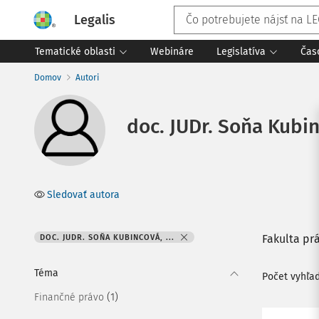
Legalis
Tematické oblasti
Webináre
Legislatíva
Čas
Domov
Autori
doc. JUDr. Soňa Kubi
Sledovať autora
Fakulta pr
DOC. JUDR. SOŇA KUBINCOVÁ, ...
Téma
Počet vyhľa
(1)
Finančné právo