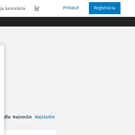
Prihlásiť
Registrácia
ja kancelária
 podľa
:
Najnovšie
Najstaršie