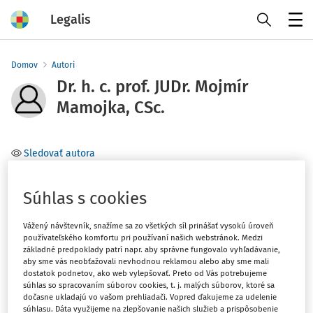
Legalis
Menu
Domov
Autori
Dr. h. c. prof. JUDr. Mojmír
Mamojka, CSc.
Sledovať autora
Téma
Súhlas s cookies
(1)
Občianske právo
Vážený návštevník, snažíme sa zo všetkých síl prinášať vysokú úroveň
používateľského komfortu pri používaní našich webstránok. Medzi
Filter
základné predpoklady patrí napr. aby správne fungovalo vyhľadávanie,
aby sme vás neobťažovali nevhodnou reklamou alebo aby sme mali
dostatok podnetov, ako web vylepšovať. Preto od Vás potrebujeme
súhlas so spracovaním súborov cookies, t. j. malých súborov, ktoré sa
1
Počet vyhľadaných dokumentov:
dočasne ukladajú vo vašom prehliadači. Vopred ďakujeme za udelenie
súhlasu. Dáta využijeme na zlepšovanie našich služieb a prispôsobenie