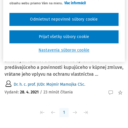
Zoradiť podľa
:
obsahu webu priamo Vám na mieru.
Viac informácií
Najnovšie
Najstaršie
Odmietnut nepovinné súbory cookie
ČLÁNKY
Vlastnícke právo a jeho aplikačno-
Prijať všetky súbory cookie
interpretačná podoba
Príspevok sa zaoberá výhradou vlastníckeho práva ako
Nastavenia súborov cookie
inštitútom, ktorý má zásadný vplyv na funkčnosť plnenia
zmluvných vzťahov s akcentom na oprávnenia
predávajúceho a povinnosti kupujúceho v kúpnej zmluve,
vrátane jeho vplyvu na ochranu vlastníctva ...
Dr. h. c. prof. JUDr. Mojmír Mamojka CSc.
Vydané:
28. 4. 2021
/
23 minút čítania
1