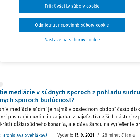
Prijať všetky súbory cookie
Y
kt ADR - aplikácia alternatívnych prístupov v just
nsku II - odborná rozprava - mediácia v civilnom 
Odmietnut nepovinné súbory cookie
. novembra 2021 sa na virtuálnej pôde Právnickej fakulty Uni
lava opäť zišli zástupcovia odbornej verejnosti, predovšetkým
Nastavenia súborov cookie
álni pracovníci, na odbornej rozprave, ktorá sa konala v rámci 
Vydané:
27. 12. 2021
Dr. Beáta Swanová
,
Ing. Bronislava Švehláková
Y
tie mediácie v súdnych sporoch z pohľadu sudcu
dnych sporoch budúcnosť?
anie mediácie súdmi je najmä v poslednom období často dis
ori považujú mediáciu za jeden z najefektívnejších nástrojov 
krátiť dĺžku súdneho konania, ale dáva šancu na vyriešenie pr
Vydané:
15. 9. 2021
/
28 minút čítania
g. Bronislava Švehláková