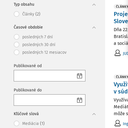
Typ obsahu
ČLÁNK
Proje
(2)
Články
Slove
Časové obdobie
Dňa 22
Bratis
posledných 7 dní
a soci
posledných 30 dní
posledných 12 mesiacov
JU
Publikované od
ČLÁNK
Využi
Publikované do
v sú
Využív
Mediát
môže s
Kľúčové slová
(1)
Mediácia
In