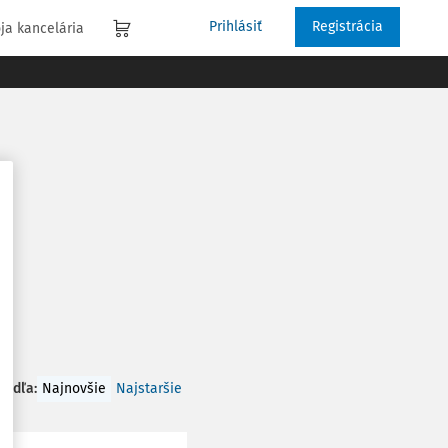
Prihlásiť
Registrácia
ja kancelária
 podľa
:
Najnovšie
Najstaršie