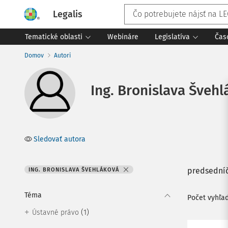
Legalis
Tematické oblasti
Webináre
Legislatíva
Čas
Domov
Autori
Ing. Bronislava Šveh
Sledovať autora
predsedníč
ING. BRONISLAVA ŠVEHLÁKOVÁ
Téma
Počet vyhľa
(1)
Ústavné právo