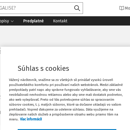
Mo
opisy
Predplatné
Kontakt
láková
Súhlas s cookies
Vážený návštevník, snažíme sa zo všetkých síl prinášať vysokú úroveň
používateľského komfortu pri používaní našich webstránok. Medzi základné
predpoklady patrí napr. aby správne fungovalo vyhľadávanie, aby sme vás
neobťažovali nevhodnou reklamou alebo aby sme mali dostatok podnetov,
ka Asociácie rodinných mediátorov Slovenska
ako web vylepšovať. Preto od Vás potrebujeme súhlas so spracovaním
súborov cookies, t. j. malých súborov, ktoré sa dočasne ukladajú vo vašom
prehliadači. Vopred ďakujeme za udelenie súhlasu. Dáta využijeme na
2
daných dokumentov:
Zoradiť
zlepšovanie našich služieb a prispôsobenie obsahu webu priamo Vám na
mieru.
Viac informácií