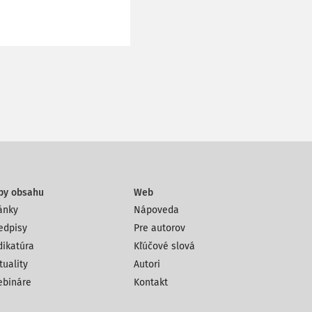
py obsahu
Web
ánky
Nápoveda
edpisy
Pre autorov
dikatúra
Kľúčové slová
tuality
Autori
bináre
Kontakt