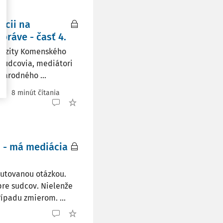
ícii na
práve - časť 4.
verzity Komenského
 sudcovia, mediátori
národného ...
/
8 minút čítania
 - má mediácia
kutovanou otázkou.
pre sudcov. Nielenže
ípadu zmierom. ...