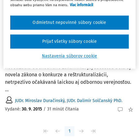
Najnovšie
Najstaršie
obsahu webu priamo Vám na mieru.
Viac informácií
ČLÁNKY
Odmietnut nepovinné súbory cookie
Novela zákona o konkurze a
reštrukturalizácii - predstavenie
Prijať všetky súbory cookie
vybraných nových inštitútov v zákone
Azda najvýznamnejšou novelou posledného obdobia v
Nastavenia súborov cookie
oblasti súkromného práva bola dlhšie pripravovaná
novelizácia Obchodného zákonníka. Jej súčasťou bola aj
novela zákona o konkurze a reštrukturalizácii,
netrpezlivo očakávaná laickou aj odbornou verejnosťou.
...
JUDr. Miroslav Duračinský
,
JUDr. Dalimír Solčanský PhD.
Vydané:
30. 9. 2015
/
31 minút čítania
1