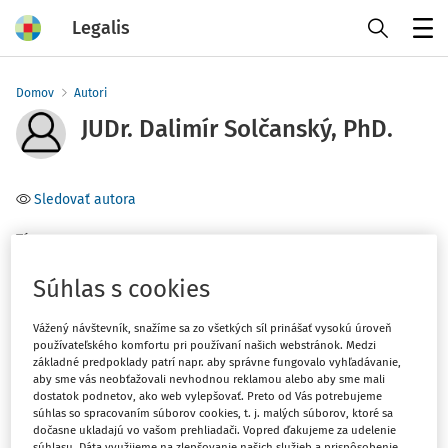
Legalis
Menu
Domov
Autori
JUDr. Dalimír Solčanský, PhD.
Sledovať autora
Téma
(1)
Obchodné právo
Súhlas s cookies
Vážený návštevník, snažíme sa zo všetkých síl prinášať vysokú úroveň
Filter
používateľského komfortu pri používaní našich webstránok. Medzi
základné predpoklady patrí napr. aby správne fungovalo vyhľadávanie,
aby sme vás neobťažovali nevhodnou reklamou alebo aby sme mali
1
Počet vyhľadaných dokumentov:
dostatok podnetov, ako web vylepšovať. Preto od Vás potrebujeme
súhlas so spracovaním súborov cookies, t. j. malých súborov, ktoré sa
Zoradiť podľa
:
dočasne ukladajú vo vašom prehliadači. Vopred ďakujeme za udelenie
súhlasu. Dáta využijeme na zlepšovanie našich služieb a prispôsobenie