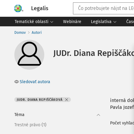
Legalis
Tematické oblasti
Webináre
Legislatíva
Čas
Domov
Autori
JUDr. Diana Repiščák
Sledovať autora
interná do
JUDR. DIANA REPIŠČÁKOVÁ
Pavla Joze
Téma
Počet vyhľa
(1)
Trestné právo