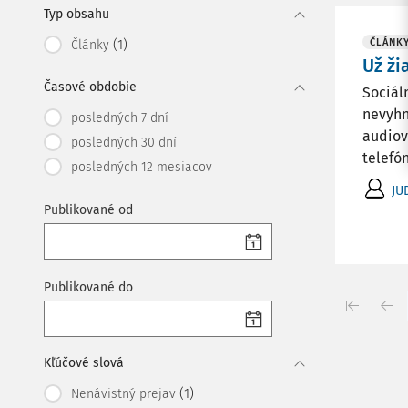
Typ obsahu
(1)
ČLÁNK
Články
Už ži
Časové obdobie
Sociál
nevyhn
posledných 7 dní
audiov
posledných 30 dní
telefón
posledných 12 mesiacov
JU
Publikované od
Publikované do
Kľúčové slová
(1)
Nenávistný prejav