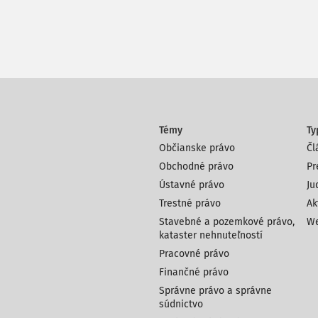
Témy
Ty
Občianske právo
Čl
Obchodné právo
Pr
Ústavné právo
Ju
Trestné právo
Ak
Stavebné a pozemkové právo,
We
kataster nehnuteľností
Pracovné právo
Finančné právo
Správne právo a správne
súdnictvo