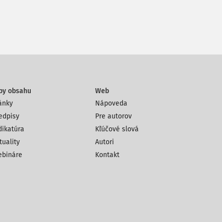
py obsahu
Web
ánky
Nápoveda
edpisy
Pre autorov
dikatúra
Kľúčové slová
tuality
Autori
bináre
Kontakt