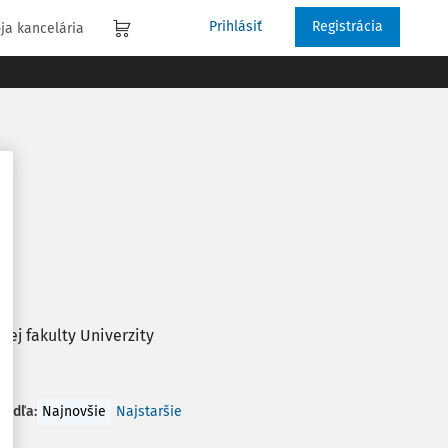
Prihlásiť
Registrácia
ja kancelária
ej fakulty Univerzity
 podľa
:
Najnovšie
Najstaršie