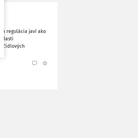
ná regulácia javí ako
blasti
lačidlových