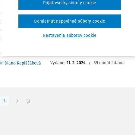
Prijať všetky súbory cookie
Y
adne nenávistné prejavy na sociálnych sieťach?
Odmietnut nepovinné súbory cookie
ne siete sú zahltené nenávistnými prejavmi, a tak sa ich zákon
Nastavenia súborov cookie
utná. Od 1.8.2022je účinná nová komplexná právna úprava v o
izuálnych mediálnych služieb, ktorá nahradila zákony z čias t
ov, kedy ...
Vydané:
11. 2. 2024
/
39 minút čítania
Dr. Diana Repiščáková
1