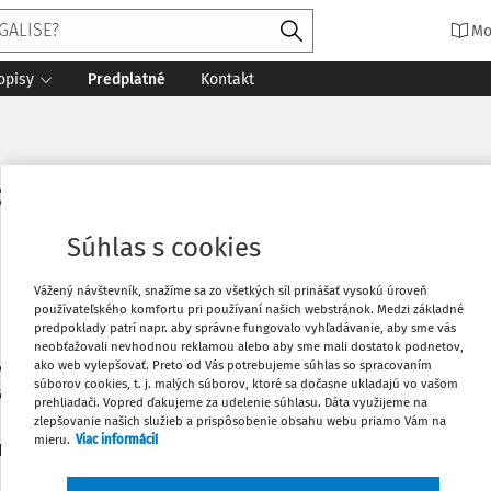
Mo
opisy
Predplatné
Kontakt
ová
Súhlas s cookies
Vážený návštevník, snažíme sa zo všetkých síl prinášať vysokú úroveň
používateľského komfortu pri používaní našich webstránok. Medzi základné
predpoklady patrí napr. aby správne fungovalo vyhľadávanie, aby sme vás
neobťažovali nevhodnou reklamou alebo aby sme mali dostatok podnetov,
ktorandka Katedry ústavného práva a správneho právaPrávnick
ako web vylepšovať. Preto od Vás potrebujeme súhlas so spracovaním
súborov cookies, t. j. malých súborov, ktoré sa dočasne ukladajú vo vašom
fa Šafárika v Košiciach;právnička vo Fóre pre ľudské práva
prehliadači. Vopred ďakujeme za udelenie súhlasu. Dáta využijeme na
zlepšovanie našich služieb a prispôsobenie obsahu webu priamo Vám na
mieru.
Viac informácií
1
daných dokumentov:
Zoradiť