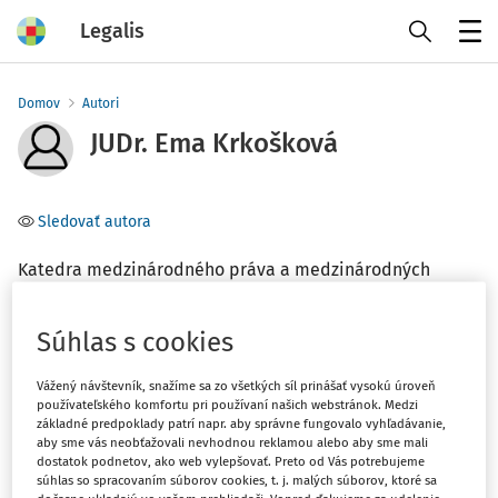
Legalis
Menu
Domov
Autori
JUDr. Ema Krkošková
Sledovať autora
Katedra medzinárodného práva a medzinárodných
vzťahov Právnickej fakulty Univerzity Komenského v
Bratislave
Súhlas s cookies
Téma
Vážený návštevník, snažíme sa zo všetkých síl prinášať vysokú úroveň
používateľského komfortu pri používaní našich webstránok. Medzi
(1)
Občianske právo
základné predpoklady patrí napr. aby správne fungovalo vyhľadávanie,
(1)
aby sme vás neobťažovali nevhodnou reklamou alebo aby sme mali
Medzinárodné právo
dostatok podnetov, ako web vylepšovať. Preto od Vás potrebujeme
súhlas so spracovaním súborov cookies, t. j. malých súborov, ktoré sa