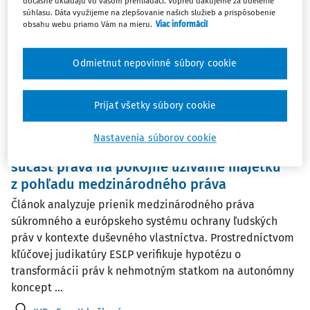
dočasne ukladajú vo vašom prehliadači. Vopred ďakujeme za udelenie
Filter
súhlasu. Dáta využijeme na zlepšovanie našich služieb a prispôsobenie
obsahu webu priamo Vám na mieru.
Viac informácií
1
Počet vyhľadaných dokumentov:
Odmietnut nepovinné súbory cookie
Zoradiť podľa
:
Najnovšie
Najstaršie
Prijať všetky súbory cookie
ČLÁNKY
Nastavenia súborov cookie
Ochrana duševného vlastníctva ako
súčasť práva na pokojné užívanie majetku
z pohľadu medzinárodného práva
Článok analyzuje prienik medzinárodného práva
súkromného a európskeho systému ochrany ľudských
práv v kontexte duševného vlastníctva. Prostredníctvom
kľúčovej judikatúry ESĽP verifikuje hypotézu o
transformácii práv k nehmotným statkom na autonómny
koncept ...