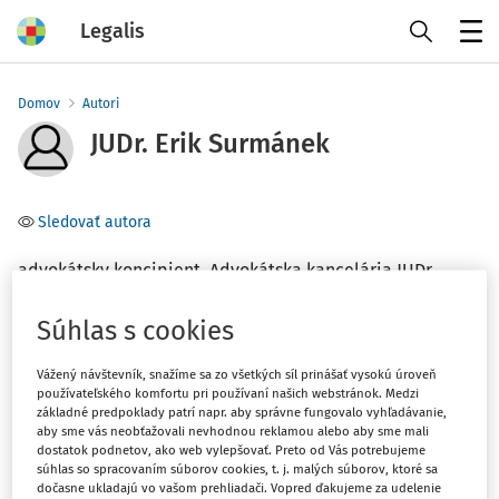
Legalis
Menu
Domov
Autori
JUDr. Erik Surmánek
Sledovať autora
advokátsky koncipient, Advokátska kancelária JUDr.
Danice Holováčovej
Súhlas s cookies
Téma
Vážený návštevník, snažíme sa zo všetkých síl prinášať vysokú úroveň
(1)
Obchodné právo
používateľského komfortu pri používaní našich webstránok. Medzi
základné predpoklady patrí napr. aby správne fungovalo vyhľadávanie,
(1)
Trestné právo
aby sme vás neobťažovali nevhodnou reklamou alebo aby sme mali
dostatok podnetov, ako web vylepšovať. Preto od Vás potrebujeme
súhlas so spracovaním súborov cookies, t. j. malých súborov, ktoré sa
Filter
dočasne ukladajú vo vašom prehliadači. Vopred ďakujeme za udelenie