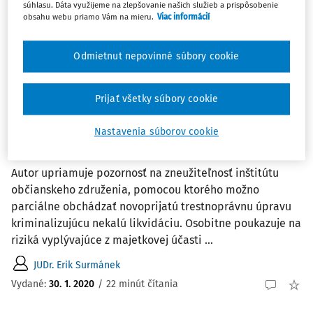
súhlasu. Dáta využijeme na zlepšovanie našich služieb a prispôsobenie
obsahu webu priamo Vám na mieru.
Viac informácií
1
Počet vyhľadaných dokumentov:
Odmietnut nepovinné súbory cookie
Zoradiť podľa
:
Najnovšie
Najstaršie
Prijať všetky súbory cookie
ČLÁNKY
Nastavenia súborov cookie
Nekalá likvidácia v kontexte
združovacieho práva
Autor upriamuje pozornosť na zneužiteľnosť inštitútu
občianskeho združenia, pomocou ktorého možno
parciálne obchádzať novoprijatú trestnoprávnu úpravu
kriminalizujúcu nekalú likvidáciu. Osobitne poukazuje na
riziká vyplývajúce z majetkovej účasti ...
JUDr. Erik Surmánek
Vydané:
30. 1. 2020
/
22 minút čítania