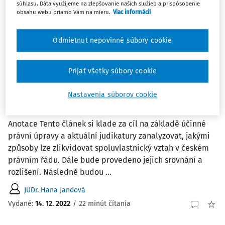
1
Počet vyhľadaných dokumentov:
súhlasu. Dáta využijeme na zlepšovanie našich služieb a prispôsobenie
obsahu webu priamo Vám na mieru.
Viac informácií
Zoradiť podľa
:
Najnovšie
Najstaršie
Odmietnut nepovinné súbory cookie
ČLÁNKY
Výjimky z časově neomezeného práva
Prijať všetky súbory cookie
spoluvlastníka na likvidaci
spoluvlastnického vztahu v českém
Nastavenia súborov cookie
právním řádu
Anotace Tento článek si klade za cíl na základě účinné
právní úpravy a aktuální judikatury zanalyzovat, jakými
způsoby lze zlikvidovat spoluvlastnický vztah v českém
právním řádu. Dále bude provedeno jejich srovnání a
rozlišení. Následně budou ...
JUDr. Hana Jandová
Vydané:
14. 12. 2022
/
22 minút čítania