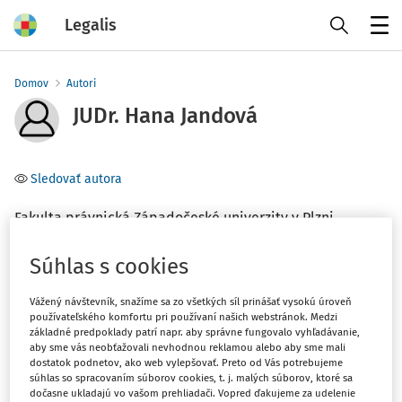
Legalis
Menu
Domov
Autori
JUDr. Hana Jandová
Sledovať autora
Fakulta právnická Západočeské univerzity v Plzni
Súhlas s cookies
Téma
(1)
Občianske právo
Vážený návštevník, snažíme sa zo všetkých síl prinášať vysokú úroveň
používateľského komfortu pri používaní našich webstránok. Medzi
základné predpoklady patrí napr. aby správne fungovalo vyhľadávanie,
Filter
aby sme vás neobťažovali nevhodnou reklamou alebo aby sme mali
dostatok podnetov, ako web vylepšovať. Preto od Vás potrebujeme
súhlas so spracovaním súborov cookies, t. j. malých súborov, ktoré sa
dočasne ukladajú vo vašom prehliadači. Vopred ďakujeme za udelenie