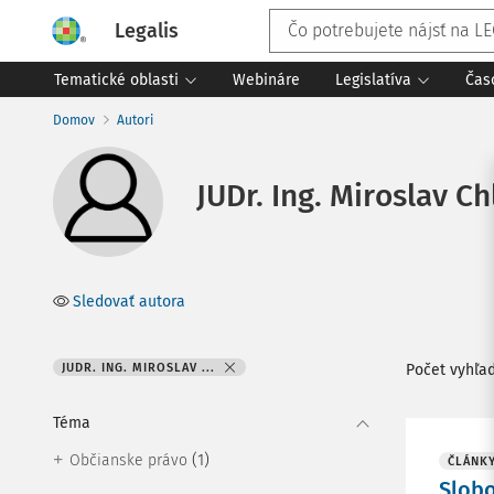
Legalis
Tematické oblasti
Webináre
Legislatíva
Čas
Domov
Autori
JUDr. Ing. Miroslav Ch
Sledovať autora
JUDR. ING. MIROSLAV ...
Počet vyhľa
Téma
(1)
Občianske právo
ČLÁNK
Slobo