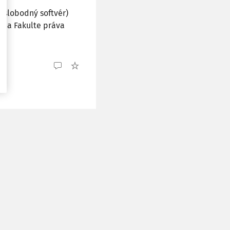
 slobodný softvér)
 na Fakulte práva