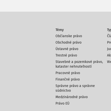
Témy
Ty
Občianske právo
Čl
Obchodné právo
Pr
Ústavné právo
Ju
Trestné právo
Ak
Stavebné a pozemkové právo,
We
kataster nehnuteľností
Pracovné právo
Finančné právo
Správne právo a správne
súdnictvo
Medzinárodné právo
Právo EÚ