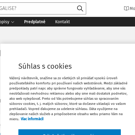
Mo
opisy
Predplatné
Kontakt
lipala, PhD.
Súhlas s cookies
Vážený návštevník, snažíme sa zo všetkých síl prinášať vysokú úroveň
používateľského komfortu pri používaní našich webstránok. Medzi základné
predpoklady patrí napr. aby správne fungovalo vyhľadávanie, aby sme vás
neobťažovali nevhodnou reklamou alebo aby sme mali dostatok podnetov,
ako web vylepšovať. Preto od Vás potrebujeme súhlas so spracovaním
1
daných dokumentov:
Zoradiť
súborov cookies, t. j. malých súborov, ktoré sa dočasne ukladajú vo vašom
prehliadači. Vopred ďakujeme za udelenie súhlasu. Dáta využijeme na
zlepšovanie našich služieb a prispôsobenie obsahu webu priamo Vám na
mieru.
Viac informácií
Y
dný softvér a softvér s voľným kódom