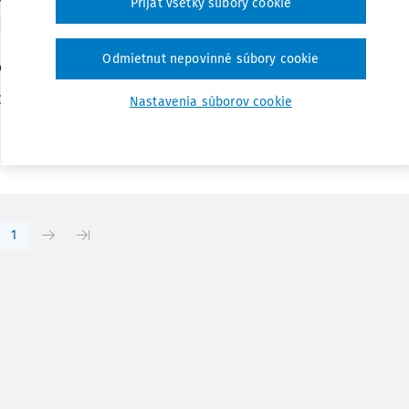
Prijať všetky súbory cookie
ný softvér a softvér s voľným kódom (Licenčné podmienky pre
UDr. Daniela Gregušová CSc. pôsobí ako vysokoškolský pedagóg
Odmietnut nepovinné súbory cookie
esenského Vysokej školy v...
Dr. Ing. Miroslav Chlipala PhD.
,
doc. JUDr. Daniela Gregušová CSc.
Nastavenia súborov cookie
:
30. 9. 2013
/
29 minút čítania
1