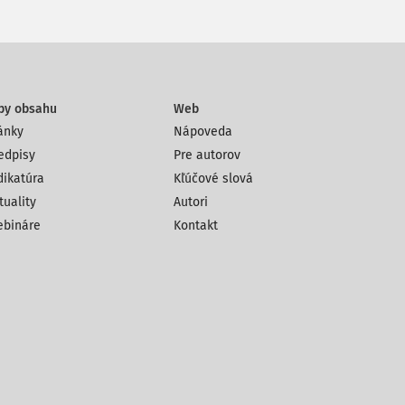
py obsahu
Web
ánky
Nápoveda
edpisy
Pre autorov
dikatúra
Kľúčové slová
tuality
Autori
bináre
Kontakt