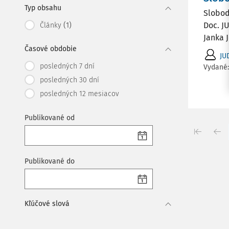
Typ obsahu
Slobod
(1)
Doc. J
Články
Janka J
Časové obdobie
JU
posledných 7 dní
Vydané
posledných 30 dní
posledných 12 mesiacov
Publikované od
Publikované do
Kľúčové slová