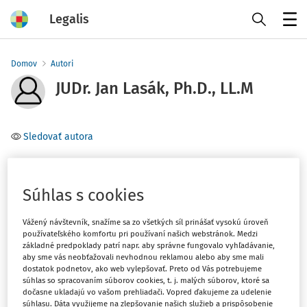
Legalis
Menu
Domov
Autori
JUDr. Jan Lasák, Ph.D., LL.M
Sledovať autora
Téma
(1)
Obchodné právo
Súhlas s cookies
Vážený návštevník, snažíme sa zo všetkých síl prinášať vysokú úroveň
Filter
používateľského komfortu pri používaní našich webstránok. Medzi
základné predpoklady patrí napr. aby správne fungovalo vyhľadávanie,
aby sme vás neobťažovali nevhodnou reklamou alebo aby sme mali
1
dostatok podnetov, ako web vylepšovať. Preto od Vás potrebujeme
Počet vyhľadaných dokumentov:
súhlas so spracovaním súborov cookies, t. j. malých súborov, ktoré sa
dočasne ukladajú vo vašom prehliadači. Vopred ďakujeme za udelenie
Zoradiť podľa
:
súhlasu. Dáta využijeme na zlepšovanie našich služieb a prispôsobenie