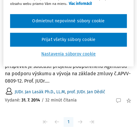
Najnovšie
Najstaršie
obsahu webu priamo Vám na mieru.
Viac informácií
ČLÁNKY
Odmietnut nepovinné súbory cookie
Několik poznámek k právní úpravě
"reflexní škody" (především) v podmínkách
Prijať všetky súbory cookie
obchodních korporací
Několik poznámek k právní úpravě "reflexní škody"
Nastavenia súborov cookie
(především) v podmínkách obchodních korporací
príspěvek je součástí projektu podpořeného Agentúrou
na podporu výskumu a vývoja na základe zmluvy č.APVV-
0809-12. Prof. JUDr....
JUDr. Jan Lasák Ph.D., LL.M
,
prof. JUDr. Jan Dědič
Vydané:
31. 7. 2014
/
32 minút čítania
1