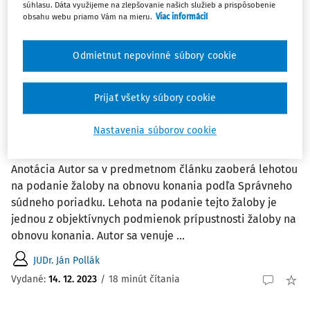
súhlasu. Dáta využijeme na zlepšovanie našich služieb a prispôsobenie
1
Počet vyhľadaných dokumentov:
obsahu webu priamo Vám na mieru.
Viac informácií
Zoradiť podľa
:
Odmietnut nepovinné súbory cookie
Najnovšie
Najstaršie
Prijať všetky súbory cookie
ČLÁNKY
Lehota na podanie žaloby na obnovu
konania podľa Správneho súdneho
Nastavenia súborov cookie
poriadku
Anotácia Autor sa v predmetnom článku zaoberá lehotou
na podanie žaloby na obnovu konania podľa Správneho
súdneho poriadku. Lehota na podanie tejto žaloby je
jednou z objektívnych podmienok prípustnosti žaloby na
obnovu konania. Autor sa venuje ...
JUDr. Ján Pollák
Vydané:
14. 12. 2023
/
18 minút čítania