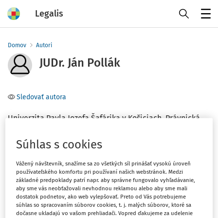
Legalis
Menu
Domov
Autori
JUDr. Ján Pollák
Sledovať autora
Univerzita Pavla Jozefa Šafárika v Košiciach, Právnická
fakulta, Katedra občianskeho práva
Súhlas s cookies
Téma
Vážený návštevník, snažíme sa zo všetkých síl prinášať vysokú úroveň
(1)
Správne právo a správne súdnictvo
používateľského komfortu pri používaní našich webstránok. Medzi
základné predpoklady patrí napr. aby správne fungovalo vyhľadávanie,
aby sme vás neobťažovali nevhodnou reklamou alebo aby sme mali
dostatok podnetov, ako web vylepšovať. Preto od Vás potrebujeme
Filter
súhlas so spracovaním súborov cookies, t. j. malých súborov, ktoré sa
dočasne ukladajú vo vašom prehliadači. Vopred ďakujeme za udelenie