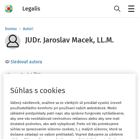
Legalis
Menu
Domov
Autori
JUDr. Jaroslav Macek, LL.M.
Sledovať autora
Okresný súd Žilina
Súhlas s cookies
Téma
(1)
Obchodné právo
Vážený návštevník, snažíme sa zo všetkých síl prinášať vysokú úroveň
používateľského komfortu pri používaní našich webstránok. Medzi
základné predpoklady patrí napr. aby správne fungovalo vyhľadávanie,
Filter
aby sme vás neobťažovali nevhodnou reklamou alebo aby sme mali
dostatok podnetov, ako web vylepšovať. Preto od Vás potrebujeme
súhlas so spracovaním súborov cookies, t. j. malých súborov, ktoré sa
dočasne ukladajú vo vašom prehliadači. Vopred ďakujeme za udelenie