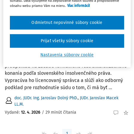
1
Počet vyhľadaných dokumentov:
súhlasu. Dáta využijeme na zlepšovanie našich služieb a prispôsobenie
obsahu webu priamo Vám na mieru.
Viac informácií
Zoradiť podľa
:
Najnovšie
Najstaršie
Odmietnut nepovinné súbory cookie
ČLÁNKY
Prijať všetky súbory cookie
Povaha reštrukturalizačného posudku a
jeho posudzovanie súdom
Nastavenia súborov cookie
Reštrukturalizačný posudok predstavuje základný
predpoklad na začatie formálneho reštrukturalizačného
konania podľa slovenského insolvenčného práva.
Vypracúva ho licencovaný správca a slúži ako odborný
podklad pre rozhodnutie súdu o tom, či má byť ...
doc. JUDr. Ing. Jaroslav Dolný PhD.
,
JUDr. Jaroslav Macek
LL.M.
Vydané:
12. 4. 2026
/
29 minút čítania
1