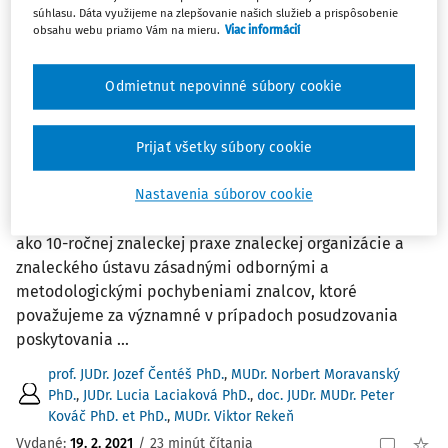
súhlasu. Dáta využijeme na zlepšovanie našich služieb a prispôsobenie
1
Počet vyhľadaných dokumentov:
obsahu webu priamo Vám na mieru.
Viac informácií
Zoradiť podľa
:
Odmietnut nepovinné súbory cookie
Najnovšie
Najstaršie
ČLÁNKY
Prijať všetky súbory cookie
Forenzná sila medicínskeho dôkazu a
najčastejšie pochybenia znalcov
Nastavenia súborov cookie
V predkladanom príspevku sa zaoberáme z pohľadu viac
ako 10-ročnej znaleckej praxe znaleckej organizácie a
znaleckého ústavu zásadnými odbornými a
metodologickými pochybeniami znalcov, ktoré
považujeme za významné v prípadoch posudzovania
poskytovania ...
prof. JUDr. Jozef Čentéš PhD.
,
MUDr. Norbert Moravanský
PhD.
,
JUDr. Lucia Laciaková PhD.
,
doc. JUDr. MUDr. Peter
Kováč PhD. et PhD.
,
MUDr. Viktor Rekeň
Vydané:
19. 2. 2021
/
23 minút čítania