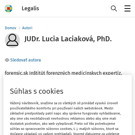
Legalis
Menu
Domov
Autori
JUDr. Lucia Laciaková, PhD.
Sledovať autora
forensic.sk Inštitút forenzných medicínskych expertíz,
s.r.o.
Súhlas s cookies
Téma
Vážený návštevník, snažíme sa zo všetkých síl prinášať vysokú úroveň
(1)
Trestné právo
používateľského komfortu pri používaní našich webstránok. Medzi
základné predpoklady patrí napr. aby správne fungovalo vyhľadávanie,
aby sme vás neobťažovali nevhodnou reklamou alebo aby sme mali
Filter
dostatok podnetov, ako web vylepšovať. Preto od Vás potrebujeme
súhlas so spracovaním súborov cookies, t. j. malých súborov, ktoré sa
dočasne ukladajú vo vašom prehliadači. Vopred ďakujeme za udelenie