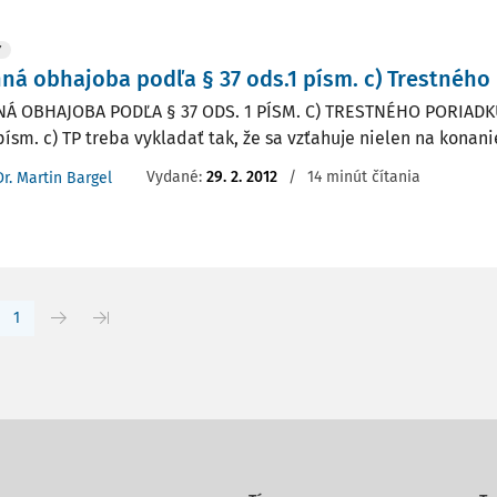
Y
ná obhajoba podľa § 37 ods.1 písm. c) Trestného
Á OBHAJOBA PODĽA § 37 ODS. 1 PÍSM. C) TRESTNÉHO PORIADKU
písm. c) TP treba vykladať tak, že sa vzťahuje nielen na konanie
Vydané:
29. 2. 2012
/
14 minút čítania
Dr. Martin Bargel
1