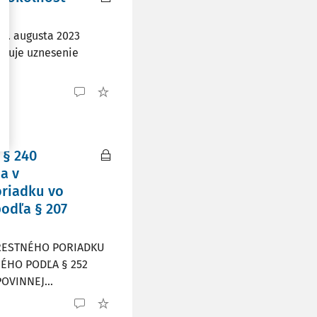
23. augusta 2023
rušuje uznesenie
 § 240
a v
oriadku vo
odľa § 207
TRESTNÉHO PORIADKU
ÉHO PODĽA § 252
VINNEJ...