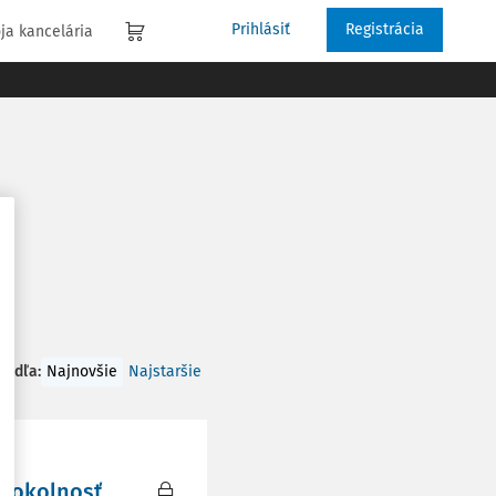
Prihlásiť
Registrácia
ja kancelária
 podľa
:
Najnovšie
Najstaršie
á okolnosť