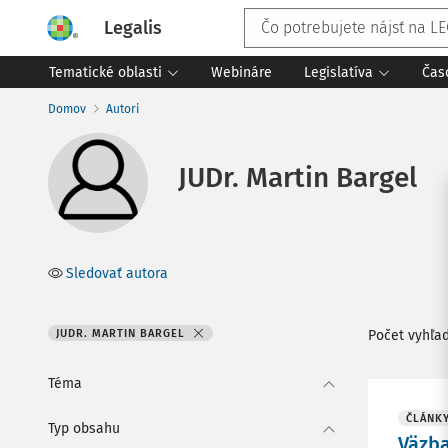
Legalis
Tematické oblasti
Webináre
Legislatíva
Čas
Domov
Autori
JUDr. Martin Bargel
Sledovať autora
JUDR. MARTIN BARGEL
Počet vyhľa
Téma
ČLÁNK
Typ obsahu
Väzba