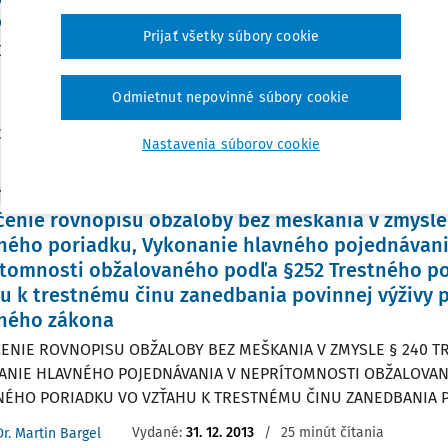
du (ZSP 7/2024)
Prijať všetky súbory cookie
VÝ STAv Najvyšší súd SR uznesením, sp. zn. 1Tost-š/12/2023 z 
l tak, že. "I. Podľa § 194 ods. 1 písm. a) Trestného poriadku z
lizovaného...
Odmietnut nepovinné súbory cookie
Vydané:
7. 3. 2024
/
40 minút čítania
Dr. Martin Bargel
Nastavenia súborov cookie
Y
enie rovnopisu obžaloby bez meškania v zmysle
ného poriadku, Vykonanie hlavného pojednávani
tomnosti obžalovaného podľa §252 Trestného p
u k trestnému činu zanedbania povinnej výživy p
tného zákona
ENIE ROVNOPISU OBŽALOBY BEZ MEŠKANIA V ZMYSLE § 240 
ANIE HLAVNÉHO POJEDNÁVANIA V NEPRÍTOMNOSTI OBŽALOVAN
NÉHO PORIADKU VO VZŤAHU K TRESTNÉMU ČINU ZANEDBANIA PO
Vydané:
31. 12. 2013
/
25 minút čítania
Dr. Martin Bargel