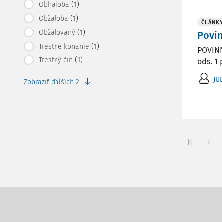
(1)
Obhajoba
(1)
Obžaloba
ČLÁNK
(1)
Obžalovaný
Povin
(1)
Trestné konanie
POVINN
(1)
Trestný čin
ods. 1 
JU
Zobraziť ďalších 2