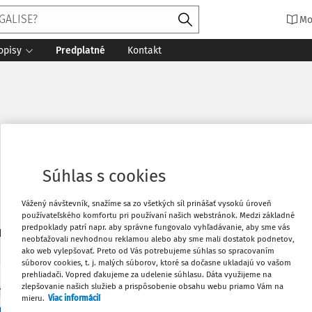
Mo
opisy
Predplatné
Kontakt
Súhlas s cookies
Vážený návštevník, snažíme sa zo všetkých síl prinášať vysokú úroveň
používateľského komfortu pri používaní našich webstránok. Medzi základné
predpoklady patrí napr. aby správne fungovalo vyhľadávanie, aby sme vás
3
daných dokumentov:
Zoradiť
neobťažovali nevhodnou reklamou alebo aby sme mali dostatok podnetov,
ako web vylepšovať. Preto od Vás potrebujeme súhlas so spracovaním
súborov cookies, t. j. malých súborov, ktoré sa dočasne ukladajú vo vašom
prehliadači. Vopred ďakujeme za udelenie súhlasu. Dáta využijeme na
zlepšovanie našich služieb a prispôsobenie obsahu webu priamo Vám na
Y
mieru.
Viac informácií
 - nedodržanie lehoty bez meškania a výnimočn