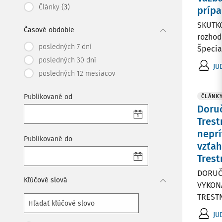
(3)
Články
prípa
SKUTKO
Časové obdobie
rozhodo
posledných 7 dní
Špecia
posledných 30 dní
JU
posledných 12 mesiacov
Publikované od
ČLÁNK
Doruč
Trest
neprí
Publikované do
vzťah
Tres
DORUČ
Kľúčové slová
VYKON
TREST
JU