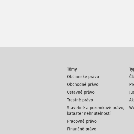
Témy
Ty
Občianske právo
Čl
Obchodné právo
Pr
Ústavné právo
Ju
Trestné právo
Ak
Stavebné a pozemkové právo,
We
kataster nehnuteľností
Pracovné právo
Finančné právo