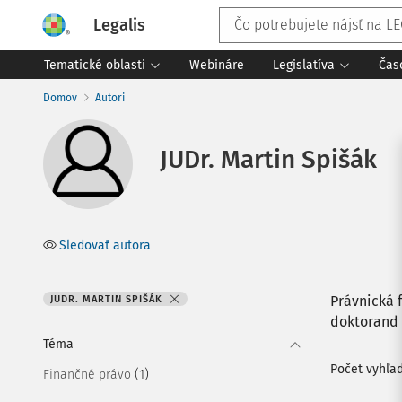
Legalis
Tematické oblasti
Webináre
Legislatíva
Čas
Domov
Autori
JUDr. Martin Spišák
Sledovať autora
Právnická 
JUDR. MARTIN SPIŠÁK
doktorand
Téma
Počet vyhľa
(1)
Finančné právo