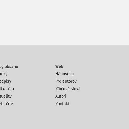
py obsahu
Web
ánky
Nápoveda
edpisy
Pre autorov
dikatúra
Kľúčové slová
tuality
Autori
bináre
Kontakt