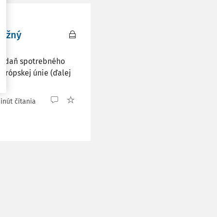
možný
u daň spotrebného
urópskej únie (ďalej
inút čítania