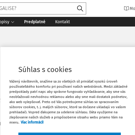
Mo
opisy
Predplatné
Kontakt
Súhlas s cookies
Vážený návštevník, snažíme sa zo všetkých síl prinášať vysokú úroveň
používateľského komfortu pri používaní našich webstránok. Medzi základné
predpoklady patrí napr. aby správne fungovalo vyhľadávanie, aby sme vás
neobťažovali nevhodnou reklamou alebo aby sme mali dostatok podnetov,
fakulta UK v Bratislave. Katedra obchodného práva a hospodá
ako web vylepšovať. Preto od Vás potrebujeme súhlas so spracovaním
súborov cookies, t. j. malých súborov, ktoré sa dočasne ukladajú vo vašom
prehliadači. Vopred ďakujeme za udelenie súhlasu. Dáta využijeme na
zlepšovanie našich služieb a prispôsobenie obsahu webu priamo Vám na
mieru.
Viac informácií
1
daných dokumentov:
Zoradiť