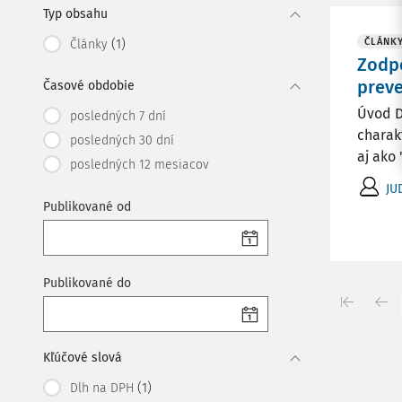
Typ obsahu
(1)
ČLÁNK
Články
Zodp
preve
Časové obdobie
Úvod D
posledných 7 dní
charak
posledných 30 dní
aj ako 
posledných 12 mesiacov
JU
Publikované od
Publikované do
Kľúčové slová
(1)
Dlh na DPH