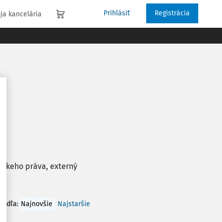
Prihlásiť
Registrácia
ja kancelária
rskeho práva, externý
 podľa
:
Najnovšie
Najstaršie