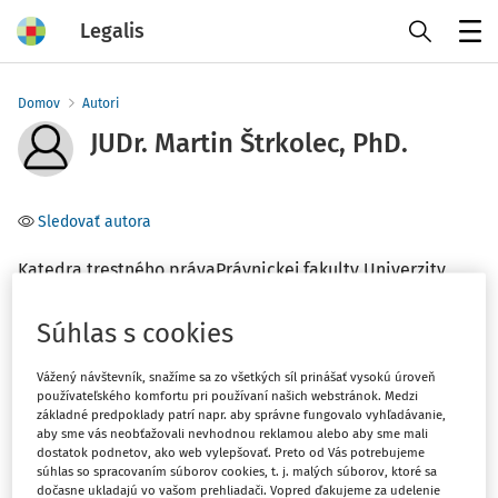
Legalis
Menu
Domov
Autori
JUDr. Martin Štrkolec, PhD.
Sledovať autora
Katedra trestného právaPrávnickej fakulty Univerzity
Pavla Jozefa Šafárika v Košiciach
Súhlas s cookies
Téma
Vážený návštevník, snažíme sa zo všetkých síl prinášať vysokú úroveň
(1)
Trestné právo
používateľského komfortu pri používaní našich webstránok. Medzi
základné predpoklady patrí napr. aby správne fungovalo vyhľadávanie,
aby sme vás neobťažovali nevhodnou reklamou alebo aby sme mali
Filter
dostatok podnetov, ako web vylepšovať. Preto od Vás potrebujeme
súhlas so spracovaním súborov cookies, t. j. malých súborov, ktoré sa
dočasne ukladajú vo vašom prehliadači. Vopred ďakujeme za udelenie