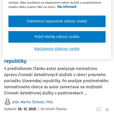
súhlasu. Dáta využijeme na zlepšovanie našich služieb a prispôsobenie
1
Počet vyhľadaných dokumentov:
obsahu webu priamo Vám na mieru.
Viac informácií
Zoradiť podľa
:
Odmietnut nepovinné súbory cookie
Najnovšie
Najstaršie
ČLÁNKY
Prijať všetky súbory cookie
Možnosti a zákonné limity činnosti
detektívnych služieb v rámci trestného
Nastavenia súborov cookie
konania v podmienkach Slovenskej
republiky
V predloženom článku autor analyzuje normatívnu
úpravu činnosti detektívnych služieb v rámci právneho
poriadku Slovenskej republiky. Po analýze predmetného
normatívneho rámca sa autor zameriava na možnosti
činnosti detektívnej služby v podmienkach ...
JUDr. Martin Štrkolec PhD.
Vydané:
26. 12. 2020
/
49 minút čítania