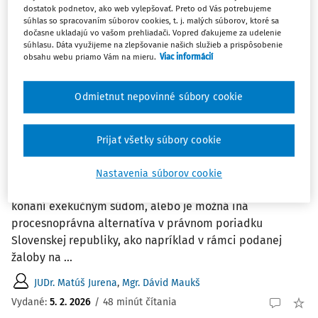
dostatok podnetov, ako web vylepšovať. Preto od Vás potrebujeme
súhlas so spracovaním súborov cookies, t. j. malých súborov, ktoré sa
2
Počet vyhľadaných dokumentov:
dočasne ukladajú vo vašom prehliadači. Vopred ďakujeme za udelenie
súhlasu. Dáta využijeme na zlepšovanie našich služieb a prispôsobenie
obsahu webu priamo Vám na mieru.
Viac informácií
Zoradiť podľa
:
Najnovšie
Najstaršie
Odmietnut nepovinné súbory cookie
ČLÁNKY
Neprijateľné zmluvné podmienky a ich
Prijať všetky súbory cookie
prieskum v exekučnom konaní
Cieľom príspevku je zodpovedať otázku, či majú byť
Nastavenia súborov cookie
neprijateľné zmluvné podmienky skúmané v exekučnom
konaní exekučným súdom, alebo je možná iná
procesnoprávna alternatíva v právnom poriadku
Slovenskej republiky, ako napríklad v rámci podanej
žaloby na ...
JUDr. Matúš Jurena
,
Mgr. Dávid Maukš
Vydané:
5. 2. 2026
/
48 minút čítania