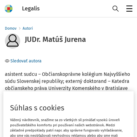
Legalis
Menu
Domov
Autori
JUDr. Matúš Jurena
Sledovať autora
asistent sudcu – Občianskoprávne kolégium Najvyššieho
súdu Slovenskej republiky; externý doktorand – Katedra
občianskeho práva Univerzity Komenského v Bratislave
Téma
Súhlas s cookies
(1)
Občianske právo
Vážený návštevník, snažíme sa zo všetkých síl prinášať vysokú úroveň
používateľského komfortu pri používaní našich webstránok. Medzi
základné predpoklady patrí napr. aby správne fungovalo vyhľadávanie,
Filter
aby sme vás neobťažovali nevhodnou reklamou alebo aby sme mali