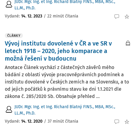
JUDr. Mgr. Ing. et Ing. Richard Blatný FINS., MBA, MSc.,
LL.M., Ph.D.
Vydané:
14. 12. 2023
/
22 minút čítania
ČLÁNKY
Vývoj institutu dovolené v ČR a ve SR v
letech 1918 – 2020, jeho komparace a
možná řešení v budoucnu
Anotace Článek vychází z částečných závěrů mého
bádání z oblasti vývoje pracovněprávních podmínek a
institutu dovolené v Českých zemích a na Slovensku, a to
od jejich počátků k právnímu stavu ke dni 1.1.2021 dle
zákona č. 285/2020 Sb. Obsahuje přehled ...
JUDr. Mgr. Ing. et Ing. Richard Blatný FINS., MBA, MSc.,
LL.M., Ph.D.
Vydané:
14. 12. 2020
/
37 minút čítania