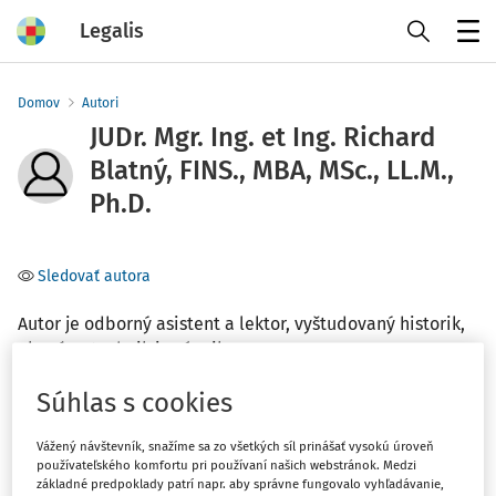
Legalis
Menu
Domov
Autori
JUDr. Mgr. Ing. et Ing. Richard
Blatný, FINS., MBA, MSc., LL.M.,
Ph.D.
Sledovať autora
Autor je odborný asistent a lektor, vyštudovaný historik,
ekonóm, technik i právnik.
Súhlas s cookies
Téma
(2)
Pracovné právo
Vážený návštevník, snažíme sa zo všetkých síl prinášať vysokú úroveň
používateľského komfortu pri používaní našich webstránok. Medzi
(1)
Medzinárodné právo
základné predpoklady patrí napr. aby správne fungovalo vyhľadávanie,