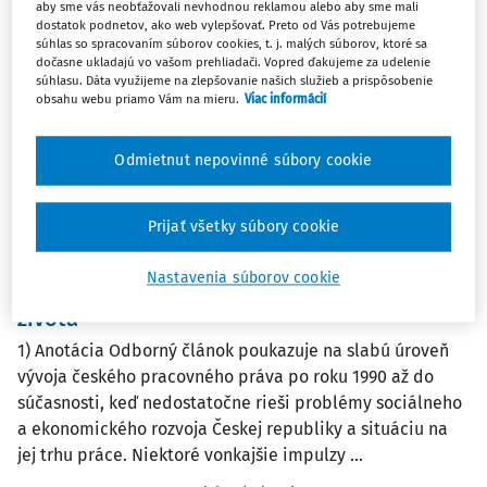
aby sme vás neobťažovali nevhodnou reklamou alebo aby sme mali
dostatok podnetov, ako web vylepšovať. Preto od Vás potrebujeme
Filter
súhlas so spracovaním súborov cookies, t. j. malých súborov, ktoré sa
dočasne ukladajú vo vašom prehliadači. Vopred ďakujeme za udelenie
súhlasu. Dáta využijeme na zlepšovanie našich služieb a prispôsobenie
obsahu webu priamo Vám na mieru.
Viac informácií
2
Počet vyhľadaných dokumentov:
Zoradiť podľa
:
Odmietnut nepovinné súbory cookie
Najnovšie
Najstaršie
Prijať všetky súbory cookie
ČLÁNKY
55 let československé a české cesty
Nastavenia súborov cookie
slaďování soukromého a pracovního
života
1) Anotácia Odborný článok poukazuje na slabú úroveň
vývoja českého pracovného práva po roku 1990 až do
súčasnosti, keď nedostatočne rieši problémy sociálneho
a ekonomického rozvoja Českej republiky a situáciu na
jej trhu práce. Niektoré vonkajšie impulzy ...