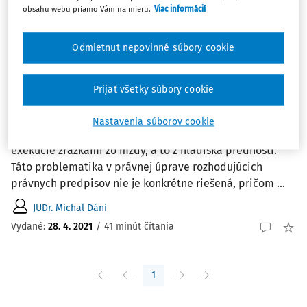
Zoradiť podľa
:
obsahu webu priamo Vám na mieru.
Viac informácií
Najnovšie
Najstaršie
Odmietnut nepovinné súbory cookie
ČLÁNKY
Kolízia dohody o zrážkach zo mzdy a
Prijať všetky súbory cookie
exekúcie zrážkami zo mzdy
Príspevok sa zameriava na rozbor rezonujúcej otázky v
Nastavenia súborov cookie
prípade konkurencie dohody o zrážkach zo mzdy a
exekúcie zrážkami zo mzdy, a to z hľadiska prednosti.
Táto problematika v právnej úprave rozhodujúcich
právnych predpisov nie je konkrétne riešená, pričom ...
JUDr. Michal Dáni
Vydané:
28. 4. 2021
/
41 minút čítania
1