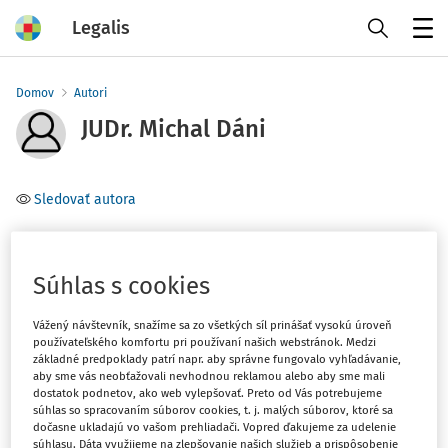
Legalis
Menu
Domov
Autori
JUDr. Michal Dáni
Sledovať autora
Téma
(1)
Občianske právo
Súhlas s cookies
(1)
Pracovné právo
Vážený návštevník, snažíme sa zo všetkých síl prinášať vysokú úroveň
používateľského komfortu pri používaní našich webstránok. Medzi
Filter
základné predpoklady patrí napr. aby správne fungovalo vyhľadávanie,
aby sme vás neobťažovali nevhodnou reklamou alebo aby sme mali
dostatok podnetov, ako web vylepšovať. Preto od Vás potrebujeme
súhlas so spracovaním súborov cookies, t. j. malých súborov, ktoré sa
1
Počet vyhľadaných dokumentov:
dočasne ukladajú vo vašom prehliadači. Vopred ďakujeme za udelenie
súhlasu. Dáta využijeme na zlepšovanie našich služieb a prispôsobenie