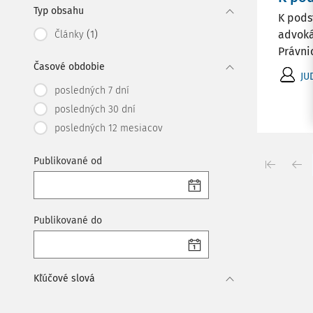
Typ obsahu
K pods
(1)
advoká
Články
Právnic
Časové obdobie
JU
posledných 7 dní
posledných 30 dní
posledných 12 mesiacov
Publikované od
Publikované do
Kľúčové slová