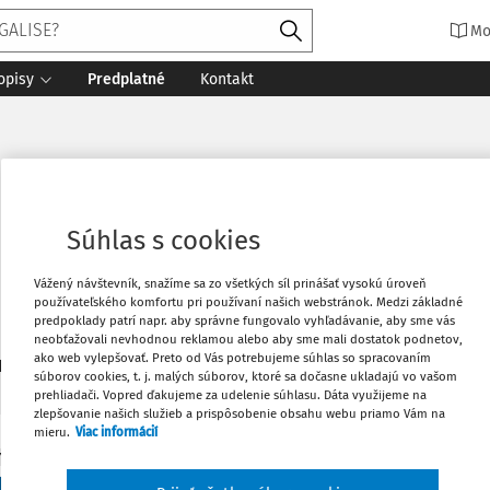
Mo
opisy
Predplatné
Kontakt
Súhlas s cookies
Vážený návštevník, snažíme sa zo všetkých síl prinášať vysokú úroveň
používateľského komfortu pri používaní našich webstránok. Medzi základné
predpoklady patrí napr. aby správne fungovalo vyhľadávanie, aby sme vás
neobťažovali nevhodnou reklamou alebo aby sme mali dostatok podnetov,
ako web vylepšovať. Preto od Vás potrebujeme súhlas so spracovaním
1
daných dokumentov:
Zoradiť
súborov cookies, t. j. malých súborov, ktoré sa dočasne ukladajú vo vašom
prehliadači. Vopred ďakujeme za udelenie súhlasu. Dáta využijeme na
zlepšovanie našich služieb a prispôsobenie obsahu webu priamo Vám na
mieru.
Viac informácií
Y
state sporu o ústavný súd.