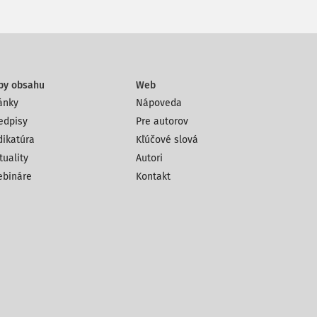
py obsahu
Web
ánky
Nápoveda
edpisy
Pre autorov
dikatúra
Kľúčové slová
tuality
Autori
bináre
Kontakt