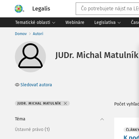
Legalis
Tematické oblasti
Webináre
Legislatíva
Čas
Domov
Autori
JUDr. Michal Matulník
Sledovať autora
JUDR. MICHAL MATULNÍK
Počet vyhľa
Téma
(1)
Ústavné právo
ČLÁNK
K pod