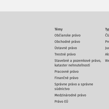
Témy
Ty
Občianske právo
Čl
Obchodné právo
Pr
Ústavné právo
Ju
Trestné právo
Ak
Stavebné a pozemkové právo,
We
kataster nehnuteľností
Pracovné právo
Finančné právo
Správne právo a správne
súdnictvo
Medzinárodné právo
Právo EÚ