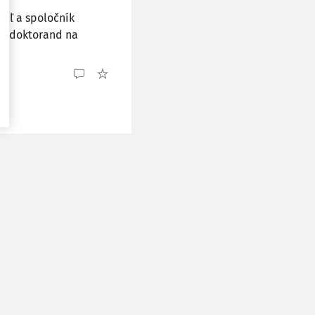
teľ a spoločník
rný doktorand na