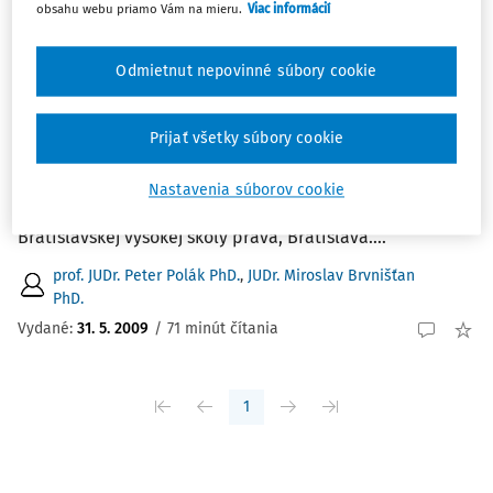
obsahu webu priamo Vám na mieru.
Viac informácií
Najnovšie
Najstaršie
Odmietnut nepovinné súbory cookie
ČLÁNKY
Vývoj ochrany utajovaných skutočností na
území SR
Prijať všetky súbory cookie
Vývoj ochrany utajovaných skutočností na území SR JUDr.
Miroslav Brvnišťan predstaviteľ NBÚ pri NATO a EÚ v
Nastavenia súborov cookie
Bruseli, JUDr. Peter Polák PhD. Fakulta práva
Bratislavskej vysokej školy práva, Bratislava....
prof. JUDr. Peter Polák PhD.
,
JUDr. Miroslav Brvnišťan
PhD.
Vydané:
31. 5. 2009
/
71 minút čítania
1