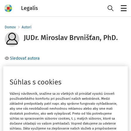
Legalis
Menu
Domov
Autori
JUDr. Miroslav Brvnišťan, PhD.
Sledovať autora
Téma
(1)
Správne právo a správne súdnictvo
Súhlas s cookies
Vážený návštevník, snažíme sa zo všetkých síl prinášať vysokú úroveň
Filter
používateľského komfortu pri používaní našich webstránok. Medzi
základné predpoklady patrí napr. aby správne fungovalo vyhľadávanie,
aby sme vás neobťažovali nevhodnou reklamou alebo aby sme mali
dostatok podnetov, ako web vylepšovať. Preto od Vás potrebujeme
1
Počet vyhľadaných dokumentov:
súhlas so spracovaním súborov cookies, t. j. malých súborov, ktoré sa
dočasne ukladajú vo vašom prehliadači. Vopred ďakujeme za udelenie
Zoradiť podľa
:
súhlasu. Dáta využijeme na zlepšovanie našich služieb a prispôsobenie