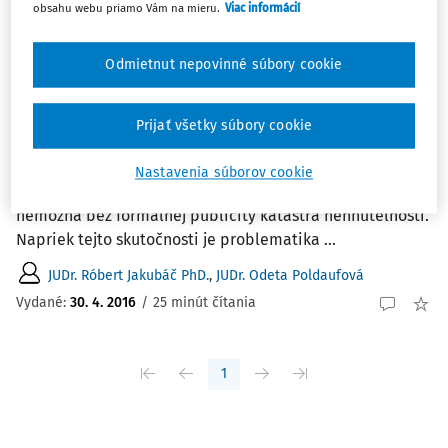
obsahu webu priamo Vám na mieru.
Viac informácií
Najnovšie
Najstaršie
Odmietnut nepovinné súbory cookie
ČLÁNKY
Kataster nehnuteľností a právo na prístup
k informáciám
Prijať všetky súbory cookie
Materiálna publicita katastra nehnuteľností, ktorej
posilnenie by malo byť jedným zo základných cieľov
Nastavenia súborov cookie
rekodifikácie občianskeho práva hmotného, je prakticky
nemožná bez formálnej publicity katastra nehnuteľností.
Napriek tejto skutočnosti je problematika ...
JUDr. Róbert Jakubáč PhD.
,
JUDr. Odeta Poldaufová
Vydané:
30. 4. 2016
/
25 minút čítania
1