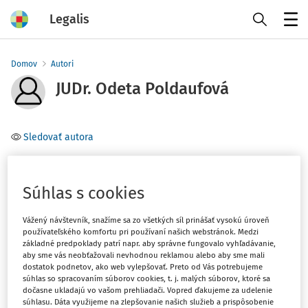
Legalis
Menu
Domov
Autori
JUDr. Odeta Poldaufová
Sledovať autora
Téma
(1)
Stavebné a pozemkové právo, kataster nehnuteľností
Súhlas s cookies
Vážený návštevník, snažíme sa zo všetkých síl prinášať vysokú úroveň
Filter
používateľského komfortu pri používaní našich webstránok. Medzi
základné predpoklady patrí napr. aby správne fungovalo vyhľadávanie,
aby sme vás neobťažovali nevhodnou reklamou alebo aby sme mali
dostatok podnetov, ako web vylepšovať. Preto od Vás potrebujeme
1
Počet vyhľadaných dokumentov:
súhlas so spracovaním súborov cookies, t. j. malých súborov, ktoré sa
dočasne ukladajú vo vašom prehliadači. Vopred ďakujeme za udelenie
Zoradiť podľa
:
súhlasu. Dáta využijeme na zlepšovanie našich služieb a prispôsobenie