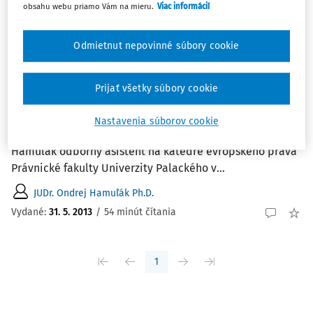
obsahu webu priamo Vám na mieru.
Viac informácií
Najnovšie
Najstaršie
Odmietnut nepovinné súbory cookie
ČLÁNKY
Suverenita státu včera a dnes - k
dynamice pojmu a hermeneutickým
Prijať všetky súbory cookie
posunům v jeho chápání
Suverenita státu včera a dnes - k dynamice pojmu a
Nastavenia súborov cookie
hermeneutickým posunům v jeho chápání JUDr. Ondrej
Hamuľák odborný asistent na katedře evropského práva
Právnické fakulty Univerzity Palackého v...
JUDr. Ondrej Hamuľák Ph.D.
Vydané:
31. 5. 2013
/
54 minút čítania
1