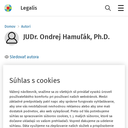
Legalis
Menu
Domov
Autori
JUDr. Ondrej Hamuľák, Ph.D.
Sledovať autora
Téma
(1)
Ústavné právo
Súhlas s cookies
Vážený návštevník, snažíme sa zo všetkých síl prinášať vysokú úroveň
Filter
používateľského komfortu pri používaní našich webstránok. Medzi
základné predpoklady patrí napr. aby správne fungovalo vyhľadávanie,
aby sme vás neobťažovali nevhodnou reklamou alebo aby sme mali
dostatok podnetov, ako web vylepšovať. Preto od Vás potrebujeme
1
Počet vyhľadaných dokumentov:
súhlas so spracovaním súborov cookies, t. j. malých súborov, ktoré sa
dočasne ukladajú vo vašom prehliadači. Vopred ďakujeme za udelenie
Zoradiť podľa
:
súhlasu. Dáta využijeme na zlepšovanie našich služieb a prispôsobenie