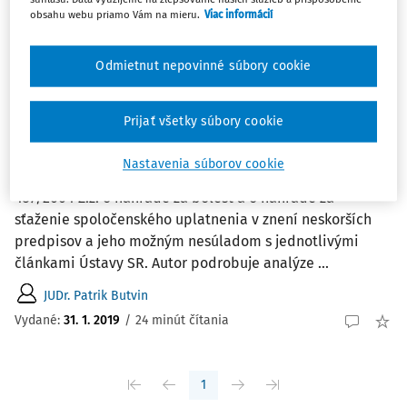
Najnovšie
Najstaršie
obsahu webu priamo Vám na mieru.
Viac informácií
ČLÁNKY
Odmietnut nepovinné súbory cookie
Ústavné limity § 9 ods. 7 zákona č.
437/2004 Z. z. o náhrade za bolesť a o
Prijať všetky súbory cookie
náhrade za sťaženie spoločenského
uplatnenia
Nastavenia súborov cookie
Príspevok sa zaoberá aplikáciou § 9 ods. 7 zákona č.
437/2004 Z.z. o náhrade za bolesť a o náhrade za
sťaženie spoločenského uplatnenia v znení neskorších
predpisov a jeho možným nesúladom s jednotlivými
článkami Ústavy SR. Autor podrobuje analýze ...
JUDr. Patrik Butvin
Vydané:
31. 1. 2019
/
24 minút čítania
1