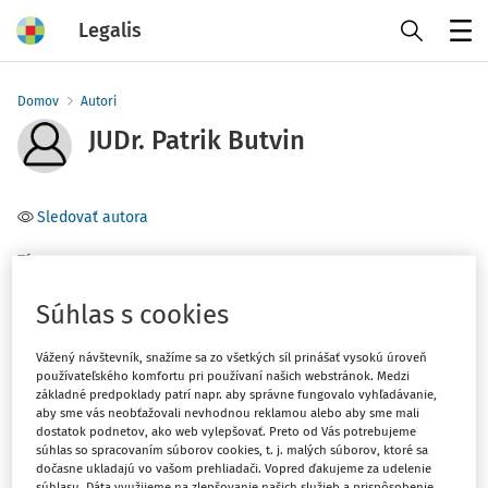
Legalis
Menu
Domov
Autori
JUDr. Patrik Butvin
Sledovať autora
Téma
(1)
Občianske právo
Súhlas s cookies
Vážený návštevník, snažíme sa zo všetkých síl prinášať vysokú úroveň
Filter
používateľského komfortu pri používaní našich webstránok. Medzi
základné predpoklady patrí napr. aby správne fungovalo vyhľadávanie,
aby sme vás neobťažovali nevhodnou reklamou alebo aby sme mali
1
Počet vyhľadaných dokumentov:
dostatok podnetov, ako web vylepšovať. Preto od Vás potrebujeme
súhlas so spracovaním súborov cookies, t. j. malých súborov, ktoré sa
Zoradiť podľa
:
dočasne ukladajú vo vašom prehliadači. Vopred ďakujeme za udelenie
súhlasu. Dáta využijeme na zlepšovanie našich služieb a prispôsobenie