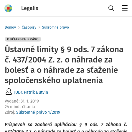
Legalis
Menu
Domov
Časopisy
Súkromné právo
OBČIANSKE PRÁVO
Ústavné limity § 9 ods. 7 zákona
č. 437/2004 Z. z. o náhrade za
bolesť a o náhrade za sťaženie
spoločenského uplatnenia
JUDr. Patrik Butvin
Vydané
:
31. 1. 2019
24 minút čítania
Zdroj
:
Súkromné právo 1/2019
Príspevok sa zaoberá aplikáciou § 9 ods. 7 zákona č.
437/2004 Z.z. o náhrade za bolesť a o náhrade za sťaženie