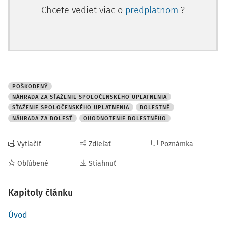
Chcete vedieť viac o
predplatnom
?
pri škode na zdraví odškodniť bolesti a sťaženie jeho
spoločenského uplatnenia. Osobitná úprava je obsahom
zákona č. 437/2004 Z. z., ktorý nahradil dovtedy platnú a
účinnú vyhlášku ministerstiev zdravotníctva a
spravodlivosti, Štátneho úradu sociálneho zabezpečenia a
Ústrednej rady odborov č. 32/1965 Zb. o odškodňovaní
bolesti a sťaženia spoločenského uplatnenia. Nové
POŠKODENÝ
NÁHRADA ZA SŤAŽENIE SPOLOČENSKÉHO UPLATNENIA
pravidlá si vyžiadala nielen zmena spoločenských
SŤAŽENIE SPOLOČENSKÉHO UPLATNENIA
BOLESTNÉ
pomerov, ale predovšetkým neobmedzená možnosť zv
NÁHRADA ZA BOLESŤ
OHODNOTENIE BOLESTNÉHO
Vytlačiť
Zdieľať
Poznámka
Obľúbené
Stiahnuť
Kapitoly článku
Úvod