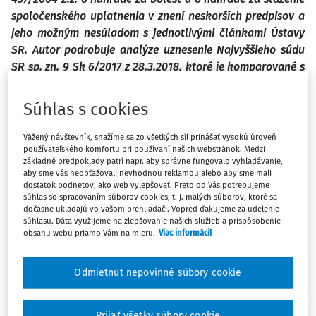
spoločenského uplatnenia v znení neskorších predpisov a
jeho možným nesúladom s jednotlivými článkami Ústavy
SR. Autor podrobuje analýze uznesenie Najvyššieho súdu
SR sp. zn. 9 Sk 6/2017 z 28.3.2018, ktoré je komparované s
pôvodnou a aktuálnou právnou úpravou v Českej
republike.
Súhlas s cookies
Vážený návštevník, snažíme sa zo všetkých síl prinášať vysokú úroveň
"Právo nie je pojem, ale živá sila."
používateľského komfortu pri používaní našich webstránok. Medzi
základné predpoklady patrí napr. aby správne fungovalo vyhľadávanie,
Rudolf von Ihering
aby sme vás neobťažovali nevhodnou reklamou alebo aby sme mali
dostatok podnetov, ako web vylepšovať. Preto od Vás potrebujeme
súhlas so spracovaním súborov cookies, t. j. malých súborov, ktoré sa
dočasne ukladajú vo vašom prehliadači. Vopred ďakujeme za udelenie
Úvod
súhlasu. Dáta využijeme na zlepšovanie našich služieb a prispôsobenie
obsahu webu priamo Vám na mieru.
Viac informácií
1)
Hoci
zákon č. 437/2004 Z. z. o náhrade za bolesť a o
náhrade za sťaženie spoločenského uplatnenia v znení
Odmietnut nepovinné súbory cookie
neskorších predpisov (ďalej len "zákon č. 437/2004 Z. z.")
nadobudol účinnosť pred 14 rokmi, aj napriek tomu
prináša táto právna úprava nové, nezodpovedané otázky.