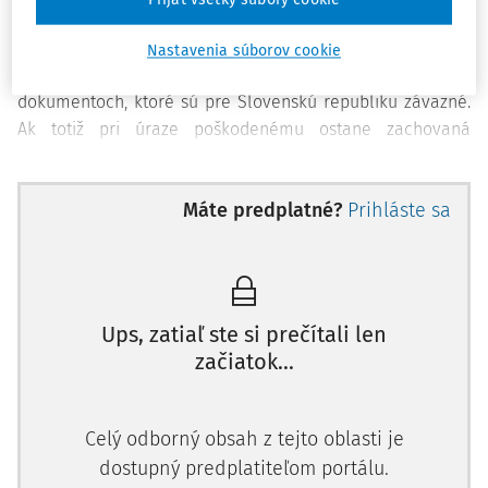
Prijať všetky súbory cookie
Jednou z takýchto otázok je možný nesúlad § 9 ods. 7
zákona č. 437/2004 Z. z. s Ústavou SR č. 460/1992 Zb. (ďalej
Nastavenia súborov cookie
len "Ústava SR"), nehovoriac o medzinárodných právnych
dokumentoch, ktoré sú pre Slovenskú republiku záväzné.
Ak totiž pri úraze poškodenému ostane zachovaná
končatina a ten v dôsledku jednotlivých poškodení
absolvuje v priebehu liečebného procesu množstvo
Máte predplatné?
Prihláste sa
nepríjemných medicínskych zákrokov, spojených neraz s
komplikáciami a bolesťami, po sčítaní jednotlivých
položiek vzťahujúcich sa na ten istý orgán alebo končatinu
musí posudzujúci lekár nakoniec subsumovať stanovené
položky, resp. poškodenia zdravia "len" pod anatomickú
Ups, zatiaľ ste si prečítali len
alebo funkčnú stratu končatiny. Tá je však ohodnotená
začiatok...
nižším počtom bodov, čím sa dostávame k meritu veci.
Namiesto priamej úmery, keď za viac poškodení a
vytrpených bolestí by mal poškodený nárok na vyššie
Celý odborný obsah z tejto oblasti je
odškodnenie, sporná právna norma, naopak, znemožní
dostupný predplatiteľom portálu.
poškodenému dosiahnutie zodpovedajúcej peňažnej