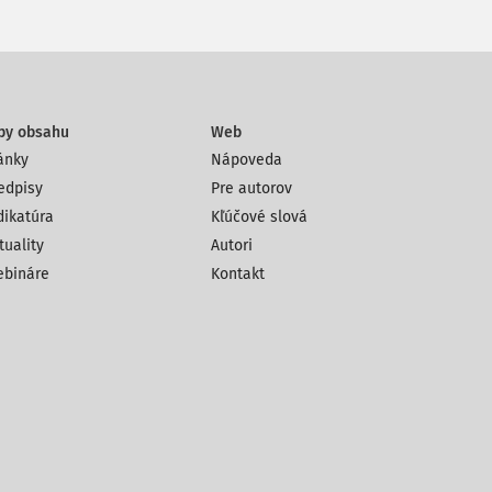
py obsahu
Web
ánky
Nápoveda
edpisy
Pre autorov
dikatúra
Kľúčové slová
tuality
Autori
bináre
Kontakt