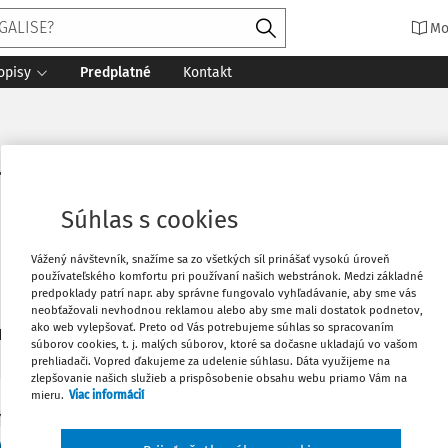
Mo
opisy
Predplatné
Kontakt
hD.
Súhlas s cookies
Vážený návštevník, snažíme sa zo všetkých síl prinášať vysokú úroveň
používateľského komfortu pri používaní našich webstránok. Medzi základné
predpoklady patrí napr. aby správne fungovalo vyhľadávanie, aby sme vás
neobťažovali nevhodnou reklamou alebo aby sme mali dostatok podnetov,
ako web vylepšovať. Preto od Vás potrebujeme súhlas so spracovaním
1
daných dokumentov:
Zoradiť
súborov cookies, t. j. malých súborov, ktoré sa dočasne ukladajú vo vašom
prehliadači. Vopred ďakujeme za udelenie súhlasu. Dáta využijeme na
zlepšovanie našich služieb a prispôsobenie obsahu webu priamo Vám na
mieru.
Viac informácií
Y
 realizácie sociálnych práv v pracovnom proces