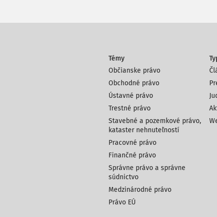
Témy
Ty
Občianske právo
Čl
Obchodné právo
Pr
Ústavné právo
Ju
Trestné právo
Ak
Stavebné a pozemkové právo,
We
kataster nehnuteľností
Pracovné právo
Finančné právo
Správne právo a správne
súdnictvo
Medzinárodné právo
Právo EÚ