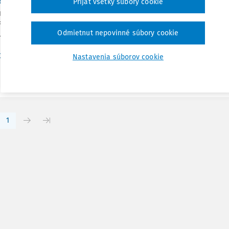
Prijať všetky súbory cookie
realizácie sociálnych práv v pracovnom procese. JUDr. Peter 
afárika v Košiciach, Fakulta verejnej správy. Katedra právnych 
Odmietnut nepovinné súbory cookie
y realizácie sociálnych...
Vydané:
30. 9. 2008
/
46 minút čítania
Dr. Peter Demek PhD.
Nastavenia súborov cookie
1