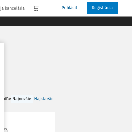
Prihlásiť
Registrácia
ja kancelária
 podľa
:
Najnovšie
Najstaršie
e