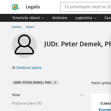
Legalis
Tematické oblasti
Webináre
Legislatíva
Čas
Domov
Autori
JUDr. Peter Demek, P
Sledovať autora
JUDR. PETER DEMEK, PHD.
Počet vyhľa
Téma
(1)
Pracovné právo
ČLÁNK
Formy