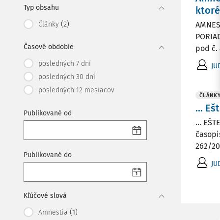
Typ obsahu
ktoré
(2)
Články
AMNES
PORIAD
Časové obdobie
pod č.
posledných 7 dní
JU
posledných 30 dní
posledných 12 mesiacov
ČLÁNK
... E
Publikované od
... EŠ
časopi
262/201
Publikované do
JU
Kľúčové slová
(1)
Amnestia