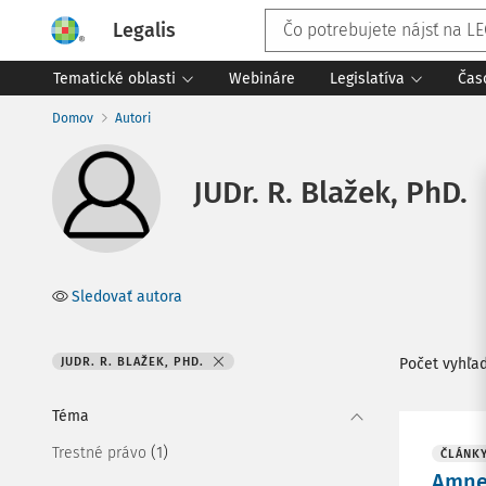
Legalis
Tematické oblasti
Webináre
Legislatíva
Čas
Domov
Autori
JUDr. R. Blažek, PhD.
Sledovať autora
JUDR. R. BLAŽEK, PHD.
Počet vyhľa
Téma
(1)
Trestné právo
ČLÁNK
Amnes