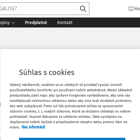
Mo
opisy
Predplatné
Kontakt
Súhlas s cookies
Vážený návštevník, snažíme sa zo všetkých síl prinášať vysokú úroveň
používateľského komfortu pri používaní našich webstránok. Medzi základné
predpoklady patrí napr. aby správne fungovalo vyhľadávanie, aby sme vás
neobťažovali nevhodnou reklamou alebo aby sme mali dostatok podnetov,
2
daných dokumentov:
Zoradiť
ako web vylepšovať. Preto od Vás potrebujeme súhlas so spracovaním
súborov cookies, t. j. malých súborov, ktoré sa dočasne ukladajú vo vašom
prehliadači. Vopred ďakujeme za udelenie súhlasu. Dáta využijeme na
zlepšovanie našich služieb a prispôsobenie obsahu webu priamo Vám na
mieru.
Viac informácií
Y
tia prezidenta a nález Ústavného súdu SR - roz