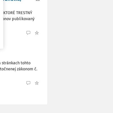
A, KTORÉ TRESTNÝ
ákonov publikovaný
 stránkach tohto
kutočnenej zákonom č.