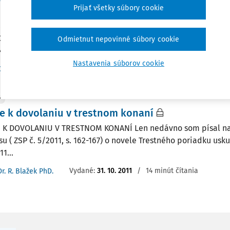
Prijať všetky súbory cookie
 Trestný poriadok nepredpokladal
TIA PREZIDENTA A NÁLEZ ÚSTAVNÉHO SÚDU SR - ROZHODNUTI
OK NEPREDPOKLADAL Dňa 21. decembra 2012 bol v Zbierke z
Odmietnut nepovinné súbory cookie
 428/2012 Z.z. Nález Ústavného súdu...
Nastavenia súborov cookie
Vydané:
31. 8. 2013
/
26 minút čítania
Dr. R. Blažek PhD.
Y
šte k dovolaniu v trestnom konaní
TE K DOVOLANIU V TRESTNOM KONANÍ Len nedávno som písal na
su ( ZSP č. 5/2011, s. 162-167) o novele Trestného poriadku us
1...
Vydané:
31. 10. 2011
/
14 minút čítania
Dr. R. Blažek PhD.