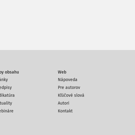
py obsahu
Web
ánky
Nápoveda
edpisy
Pre autorov
dikatúra
Kľúčové slová
tuality
Autori
bináre
Kontakt