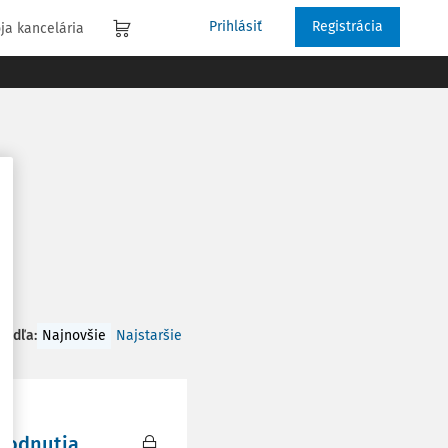
Prihlásiť
Registrácia
ja kancelária
 podľa
:
Najnovšie
Najstaršie
hodnutia,