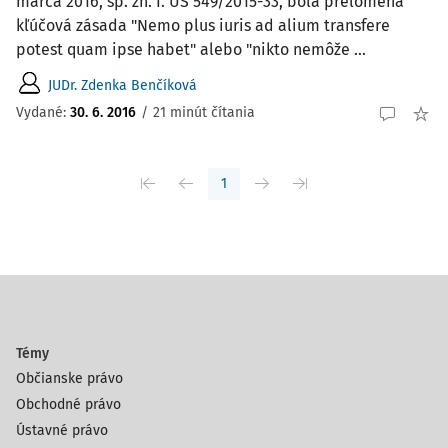
marca 2016, sp. zn. I. ÚS 549/2015-33, bola prelomená
kľúčová zásada "Nemo plus iuris ad alium transfere
potest quam ipse habet" alebo "nikto nemôže ...
JUDr. Zdenka Benčíková
Vydané:
30. 6. 2016
/
21 minút čítania
1
Témy
Občianske právo
Obchodné právo
Ústavné právo