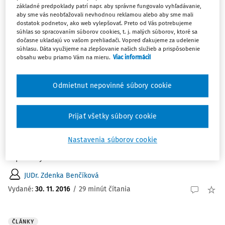
Najnovšie
Najstaršie
základné predpoklady patrí napr. aby správne fungovalo vyhľadávanie,
aby sme vás neobťažovali nevhodnou reklamou alebo aby sme mali
dostatok podnetov, ako web vylepšovať. Preto od Vás potrebujeme
súhlas so spracovaním súborov cookies, t. j. malých súborov, ktoré sa
ČLÁNKY
dočasne ukladajú vo vašom prehliadači. Vopred ďakujeme za udelenie
Bezpodielové spoluvlastníctvo manželov
súhlasu. Dáta využijeme na zlepšovanie našich služieb a prispôsobenie
vo vzťahu k obchodnému podielu a súhlas
obsahu webu priamo Vám na mieru.
Viac informácií
druhého manžela s prevodom
obchodného podielu
Odmietnut nepovinné súbory cookie
Príspevok poskytuje teoretické zhodnotenie základných
inštitútov a právnych mechanizmov súvisiacich s
Prijať všetky súbory cookie
bezpodielovým spoluvlastníctvom manželov a
posúdenie obchodného podielu ako inej majetkovej
Nastavenia súborov cookie
hodnoty z pohľadu xprávneho poriadku Slovenskej
republiky v ...
JUDr. Zdenka Benčíková
Vydané:
30. 11. 2016
/
29 minút čítania
ČLÁNKY