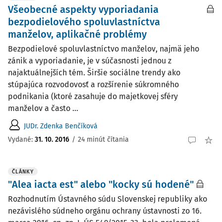
Všeobecné aspekty vyporiadania
bezpodielového spoluvlastníctva
manželov, aplikačné problémy
Bezpodielové spoluvlastníctvo manželov, najmä jeho
zánik a vyporiadanie, je v súčasnosti jednou z
najaktuálnejších tém. Širšie sociálne trendy ako
stúpajúca rozvodovosť a rozšírenie súkromného
podnikania (ktoré zasahuje do majetkovej sféry
manželov a často ...
JUDr. Zdenka Benčíková
Vydané:
31. 10. 2016
/
24 minút čítania
ČLÁNKY
"Alea iacta est" alebo "kocky sú hodené"
Rozhodnutím Ústavného súdu Slovenskej republiky ako
nezávislého súdneho orgánu ochrany ústavnosti zo 16.