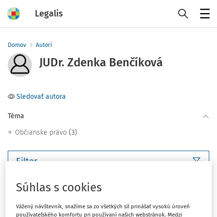
Legalis
Menu
Domov
Autori
JUDr. Zdenka Benčíková
Sledovať autora
Téma
(3)
Občianske právo
Filter
Súhlas s cookies
3
Počet vyhľadaných dokumentov:
Vážený návštevník, snažíme sa zo všetkých síl prinášať vysokú úroveň
Zoradiť podľa
:
používateľského komfortu pri používaní našich webstránok. Medzi