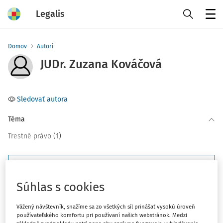
Legalis
Menu
Domov
Autori
JUDr. Zuzana Kováčová
Sledovať autora
Téma
(1)
Trestné právo
Filter
Súhlas s cookies
3
Počet vyhľadaných dokumentov:
Vážený návštevník, snažíme sa zo všetkých síl prinášať vysokú úroveň
Zoradiť podľa
:
používateľského komfortu pri používaní našich webstránok. Medzi