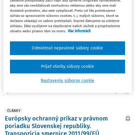
základné predpoklady patrí napr. aby správne fungovalo vyhľadávanie,
Najnovšie
Najstaršie
aby sme vás neobťažovali nevhodnou reklamou alebo aby sme mali
dostatok podnetov, ako web vylepšovať. Preto od Vás potrebujeme
súhlas so spracovaním súborov cookies, t. j. malých súborov, ktoré sa
ČLÁNKY
dočasne ukladajú vo vašom prehliadači. Vopred ďakujeme za udelenie
Zákon o obetiach trestných činov (Spĺňa
súhlasu. Dáta využijeme na zlepšovanie našich služieb a prispôsobenie
obsahu webu priamo Vám na mieru.
Viac informácií
európske štandardy?)
Prvé snahy o úpravu problematiky obetí trestných činov
Odmietnut nepovinné súbory cookie
na Slovensku sa uskutočnili 1. januára 2016, kedy
nadobudla účinnosť novela Trestného poriadku. Hlavným
dôvodom tejto novely bola transpozícia smernice
Prijať všetky súbory cookie
Európskeho parlamentu...
Nastavenia súborov cookie
JUDr. Zuzana Kováčová
Vydané:
31. 3. 2018
/
10 minút čítania
ČLÁNKY
Európsky ochranný príkaz v právnom
poriadku Slovenskej republiky.
Transpozícia smernice 2011/99/EÚ