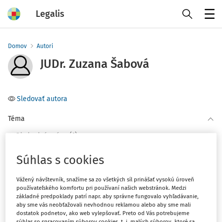
Legalis
Menu
Domov
Autori
JUDr. Zuzana Šabová
Sledovať autora
Téma
(1)
Obchodné právo
Súhlas s cookies
Filter
Vážený návštevník, snažíme sa zo všetkých síl prinášať vysokú úroveň
používateľského komfortu pri používaní našich webstránok. Medzi
2
Počet vyhľadaných dokumentov:
základné predpoklady patrí napr. aby správne fungovalo vyhľadávanie,
aby sme vás neobťažovali nevhodnou reklamou alebo aby sme mali
Zoradiť podľa
:
dostatok podnetov, ako web vylepšovať. Preto od Vás potrebujeme
súhlas so spracovaním súborov cookies, t. j. malých súborov, ktoré sa