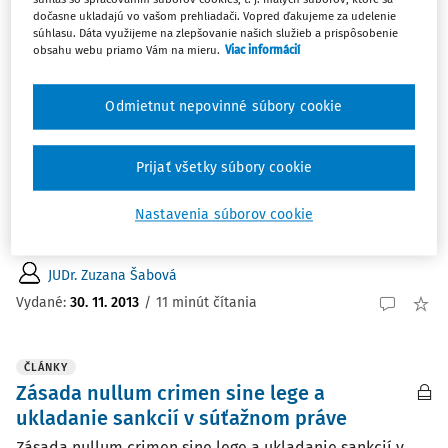
Najnovšie
Najstaršie
dočasne ukladajú vo vašom prehliadači. Vopred ďakujeme za udelenie
súhlasu. Dáta využijeme na zlepšovanie našich služieb a prispôsobenie
obsahu webu priamo Vám na mieru.
Viac informácií
ČLÁNKY
Správa z medzinárodnej konferencie
Odmietnut nepovinné súbory cookie
"Aktuálne trendy súťažného práva"
Správa z medzinárodnej konferencie "Aktuálne trendy
súťažného práva" JUDr. Zuzana Šabová Protimonopolný
Prijať všetky súbory cookie
úrad SR, externá doktorandka na Právnickej fakulte
univerzity Komenského v Bratislave Ďalším z podujatí,
Nastavenia súborov cookie
ktoré v rámci...
JUDr. Zuzana Šabová
Vydané:
30. 11. 2013
/
11 minút čítania
ČLÁNKY
Zásada nullum crimen sine lege a
ukladanie sankcií v súťažnom práve
Zásada nullum crimen sine lege a ukladanie sankcií v