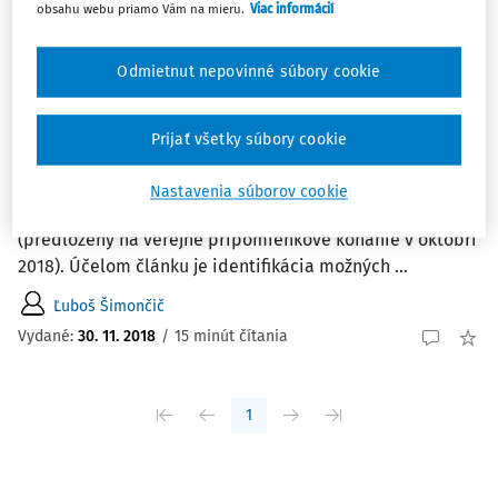
obsahu webu priamo Vám na mieru.
Viac informácií
Najnovšie
Najstaršie
Odmietnut nepovinné súbory cookie
ČLÁNKY
Niekoľko poznámok k navrhovanej právnej
úprave poistenia
Prijať všetky súbory cookie
Článok sa zaoberá vybranými zmenami v právnej úprave
právneho vzťahu poistenia, ktoré prináša návrh zákona,
Nastavenia súborov cookie
ktorým sa mení a dopĺňa zákon č. 40/1964 Zb.
(predložený na verejné pripomienkové konanie v októbri
2018). Účelom článku je identifikácia možných ...
Ľuboš Šimončič
Vydané:
30. 11. 2018
/
15 minút čítania
1