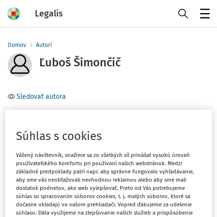
Legalis
Menu
Domov
Autori
Ľuboš Šimončič
Sledovať autora
Téma
(1)
Občianske právo
Súhlas s cookies
Vážený návštevník, snažíme sa zo všetkých síl prinášať vysokú úroveň
Filter
používateľského komfortu pri používaní našich webstránok. Medzi
základné predpoklady patrí napr. aby správne fungovalo vyhľadávanie,
aby sme vás neobťažovali nevhodnou reklamou alebo aby sme mali
dostatok podnetov, ako web vylepšovať. Preto od Vás potrebujeme
1
Počet vyhľadaných dokumentov:
súhlas so spracovaním súborov cookies, t. j. malých súborov, ktoré sa
dočasne ukladajú vo vašom prehliadači. Vopred ďakujeme za udelenie
Zoradiť podľa
:
súhlasu. Dáta využijeme na zlepšovanie našich služieb a prispôsobenie