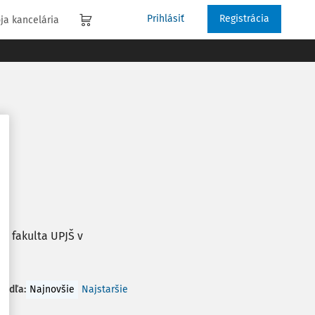
Prihlásiť
Registrácia
ja kancelária
á fakulta UPJŠ v
 podľa
:
Najnovšie
Najstaršie