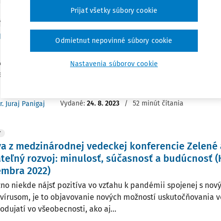
Prijať všetky súbory cookie
Y
ný exkurz Návrhom princípov ochrany životného
Odmietnut nepovinné súbory cookie
u k ozbrojeným konfliktom
J, J.: Stručný exkurz Návrhom princípov ochrany životného pro
Nastavenia súborov cookie
ným konfliktom.∗ Právny obzor, 106, 2023, č. 4, s. 333 – 353. ht
31577/pravnyobzor.2023.4.05 A brief excursion to the Draft prin
Vydané:
24. 8. 2023
/
52 minút čítania
r. Juraj Panigaj
Y
a z medzinárodnej vedeckej konferencie Zelené 
teľný rozvoj: minulosť, súčasnosť a budúcnosť (
embra 2022)
no niekde nájsť pozitíva vo vzťahu k pandémii spojenej s novým
vírusom, je to objavovanie nových možností uskutočňovania v
odujatí vo všeobecnosti, ako aj...