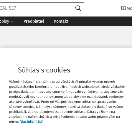
Mo
opisy
Predplatné
Kontakt
Súhlas s cookies
Vážený návštevník, snažíme sa zo všetkých síl prinášať vysokú úroveň
používateľského komfortu pri používaní našich webstránok. Medzi základné
predpoklady patrí napr. aby správne fungovalo vyhľadávanie, aby sme vás
neobťažovali nevhodnou reklamou alebo aby sme mali dostatok podnetov,
ktorand Ústavu medzinárodného a európskeho práva, Právnick
ako web vylepšovať. Preto od Vás potrebujeme súhlas so spracovaním
súborov cookies, t. j. malých súborov, ktoré sa dočasne ukladajú vo vašom
prehliadači. Vopred ďakujeme za udelenie súhlasu. Dáta využijeme na
zlepšovanie našich služieb a prispôsobenie obsahu webu priamo Vám na
2
daných dokumentov:
Zoradiť
mieru.
Viac informácií