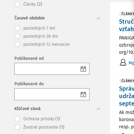
(2)
Články
ČLÁNK
Časové obdobie
Struč
vzťah
posledných 7 dní
posledných 30 dní
PANIGA
posledných 12 mesiacov
ozbroje
org/10.
Publikované od
Mg
ČLÁNK
Publikované do
Správ
udrža
sept
Kľúčové slová
Ak mož
(1)
Ochrana prírody
korona
resp. p
(1)
Životné prostredie