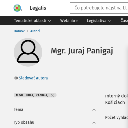
Legalis
Tematické oblasti
Webináre
Legislatíva
Čas
Domov
Autori
Mgr. Juraj Panigaj
Sledovať autora
interný do
MGR. JURAJ PANIGAJ
Košiciach
Téma
Počet vyhľa
Typ obsahu