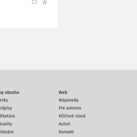
py obsahu
Web
ánky
Nápoveda
edpisy
Pre autorov
dikatúra
Kľúčové slová
tuality
Autori
bináre
Kontakt