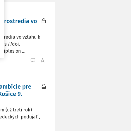
 prostredia vo
stredia vo vzťahu k
tps://doi.
ciples on ...
ambície pre
Košice 9.
 (už tretí rok)
edeckých podujatí,