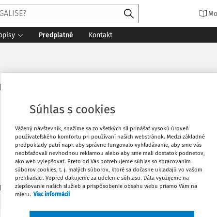
Mo
opisy
Predplatné
Kontakt
á
Súhlas s cookies
Vážený návštevník, snažíme sa zo všetkých síl prinášať vysokú úroveň
používateľského komfortu pri používaní našich webstránok. Medzi základné
predpoklady patrí napr. aby správne fungovalo vyhľadávanie, aby sme vás
neobťažovali nevhodnou reklamou alebo aby sme mali dostatok podnetov,
ako web vylepšovať. Preto od Vás potrebujeme súhlas so spracovaním
chodného a finančného práva, Právnická fakulta UMB Banská 
súborov cookies, t. j. malých súborov, ktoré sa dočasne ukladajú vo vašom
prehliadači. Vopred ďakujeme za udelenie súhlasu. Dáta využijeme na
zlepšovanie našich služieb a prispôsobenie obsahu webu priamo Vám na
1
daných dokumentov:
Zoradiť
mieru.
Viac informácií