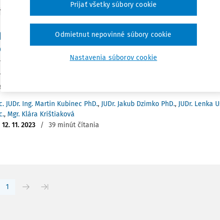
Prijať všetky súbory cookie
Y
 rozhodnutia Súdneho dvora Európskej únie vo 
Odmietnut nepovinné súbory cookie
ovania informácií o konečných užívateľoch výh
dok Slovenskej republiky
Nastavenia súborov cookie
o všeobecnosti je možné konštatovať, že v súčasnosti je otázk
ného vlastníctva obchodných spoločností či v širšom zmysle p
aktuálna a neustále naberá na...
c. JUDr. Ing. Martin Kubinec PhD.
,
JUDr. Jakub Dzimko PhD.
,
JUDr. Lenka U
c.
,
Mgr. Klára Krištiaková
:
12. 11. 2023
/
39 minút čítania
1