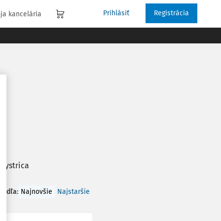
Prihlásiť
Registrácia
ja kancelária
Bystrica
 podľa
:
Najnovšie
Najstaršie