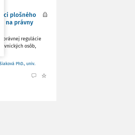
veci plošného
od na právny
a právnej regulácie
rávnických osôb,
šiaková PhD., univ.