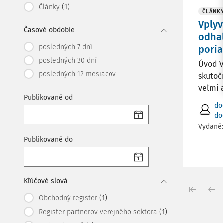
(1)
Články
ČLÁNK
Vplyv
Časové obdobie
odhaľ
posledných 7 dní
poria
posledných 30 dní
Úvod V
posledných 12 mesiacov
skutoč
veľmi 
Publikované od
do
do
Vydané
Publikované do
Kľúčové slová
(1)
Obchodný register
(1)
Register partnerov verejného sektora