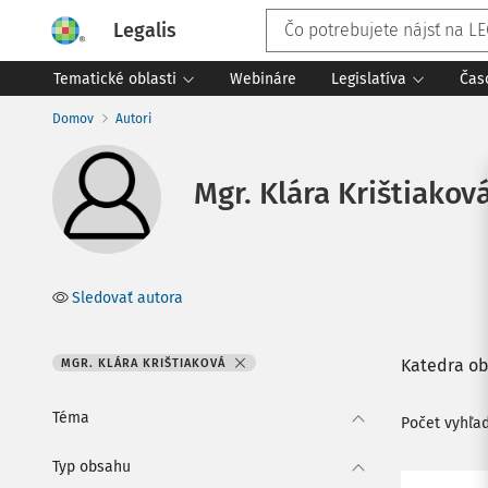
Legalis
Tematické oblasti
Webináre
Legislatíva
Čas
Domov
Autori
Mgr. Klára Krištiakov
Sledovať autora
Katedra ob
MGR. KLÁRA KRIŠTIAKOVÁ
Téma
Počet vyhľa
Typ obsahu