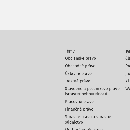
Témy
Ty
Občianske právo
Čl
Obchodné právo
Pr
Ústavné právo
Ju
Trestné právo
Ak
Stavebné a pozemkové právo,
We
kataster nehnuteľností
Pracovné právo
Finančné právo
Správne právo a správne
súdnictvo
Medzinárodné právo