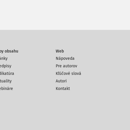
py obsahu
Web
ánky
Nápoveda
edpisy
Pre autorov
dikatúra
Kľúčové slová
tuality
Autori
bináre
Kontakt