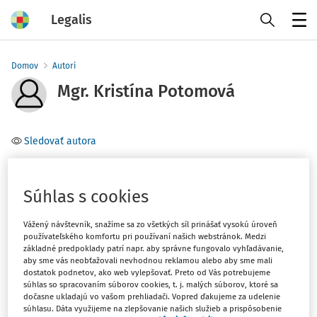
Legalis
Menu
Domov
Autori
Mgr. Kristína Potomová
Sledovať autora
Téma
(1)
Súhlas s cookies
Ústavné právo
Vážený návštevník, snažíme sa zo všetkých síl prinášať vysokú úroveň
Filter
používateľského komfortu pri používaní našich webstránok. Medzi
základné predpoklady patrí napr. aby správne fungovalo vyhľadávanie,
aby sme vás neobťažovali nevhodnou reklamou alebo aby sme mali
dostatok podnetov, ako web vylepšovať. Preto od Vás potrebujeme
1
Počet vyhľadaných dokumentov:
súhlas so spracovaním súborov cookies, t. j. malých súborov, ktoré sa
dočasne ukladajú vo vašom prehliadači. Vopred ďakujeme za udelenie
Zoradiť podľa
:
súhlasu. Dáta využijeme na zlepšovanie našich služieb a prispôsobenie