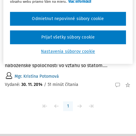
obsahu webu priamo Vám na mieru.
Viac informácií
Najnovšie
Najstaršie
Odmietnut nepovinné súbory cookie
ČLÁNKY
Nové cirkvi a náboženské spoločnosti vo
vzťahu so štátom
Prijať všetky súbory cookie
Nové cirkvi a náboženské spoločnosti vo vzťahu so
štátom Mgr. Kristína Potomová Trnavská univerzita v
Nastavenia súborov cookie
Trnave, Právnická fakulta. POTOMOVÁ, K.: Nové cirkvi a
náboženské spoločnosti vo vzťahu so štátom....
Mgr. Kristína Potomová
Vydané:
30. 11. 2014
/
51 minút čítania
1