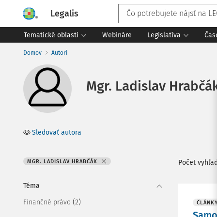
Legalis
Tematické oblasti
Webináre
Legislatíva
Čas
Domov
Autori
Mgr. Ladislav Hrabčá
Sledovať autora
MGR. LADISLAV HRABČÁK
Počet vyhľa
Téma
(2)
Finančné právo
ČLÁNK
Samoz