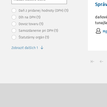
Správ
(1)
Daň z pridanej hodnoty (DPH)
V dňoc
daňové
(1)
Dlh na DPH
tunajše
(1)
Dovoz tovaru
(1)
Samozdanenie pri DPH
Mg
(1)
Štatutárny orgán
Zobraziť ďalších 1