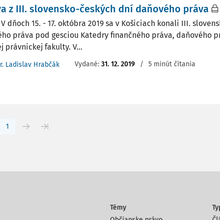
a z III. slovensko-českých dní daňového práva
h 15. - 17. októbra 2019 sa v Košiciach konali III. slovens
ho práva pod gesciou Katedry finančného práva, daňového p
j právnickej fakulty. V...
Vydané:
31. 12. 2019
/
5 minút čítania
r. Ladislav Hrabčák
1
Témy
Ty
Občianske právo
Čl