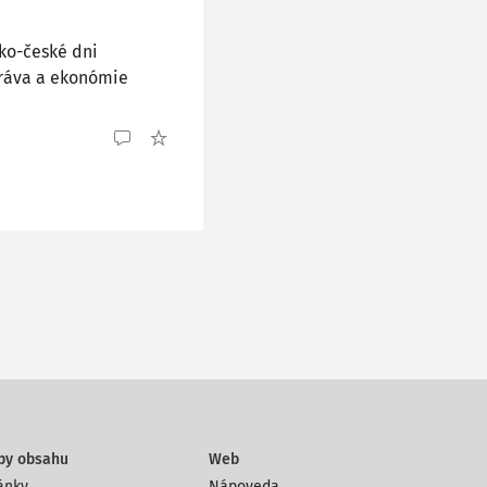
ko-české dni
ráva a ekonómie
py obsahu
Web
ánky
Nápoveda