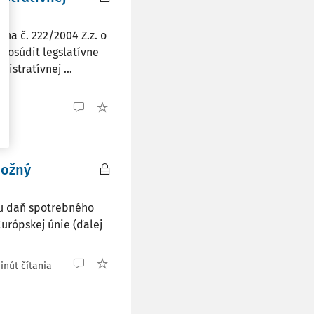
na č. 222/2004 Z.z. o
 posúdiť legslatívne
istratívnej ...
možný
u daň spotrebného
urópskej únie (ďalej
inút čítania