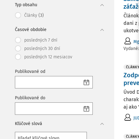
Typ obsahu
záťaž
(3)
Články
Článok
dani z
Časové obdobie
ukotve
posledných 7 dní
Mg
Vydané
posledných 30 dní
posledných 12 mesiacov
ČLÁNK
Publikované od
Zodp
preve
Úvod D
Publikované do
charak
aj ako 
JU
Kľúčové slová
ČLÁNK