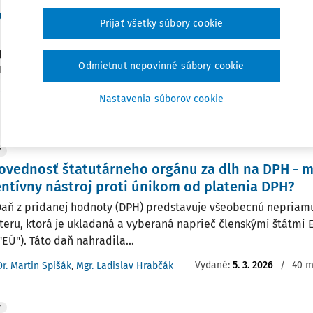
e: quo vadis?
Prijať všetky súbory cookie
 analyzuje inštitút samozdanenia pri dovoze tovaru podľa záko
 pridanej hodnoty v znení neskorších predpisov Jeho cieľom je
Odmietnut nepovinné súbory cookie
nie inštitútu samozdanenia pri dovoze tovaru v kontexte admin
r. Ladislav Hrabčák
,
Prof. h. c., prof. JUDr. Vladimír Babčák CSc.
Nastavenia súborov cookie
:
10. 5. 2026
/
24 minút čítania
Y
ovednosť štatutárneho orgánu za dlh na DPH - 
ntívny nástroj proti únikom od platenia DPH?
aň z pridanej hodnoty (DPH) predstavuje všeobecnú nepriam
teru, ktorá je ukladaná a vyberaná naprieč členskými štátmi E
"EÚ"). Táto daň nahradila...
Vydané:
5. 3. 2026
/
40 m
Dr. Martin Spišák
,
Mgr. Ladislav Hrabčák
Y