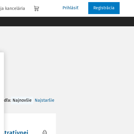
Prihlásiť
Registrácia
ja kancelária
 podľa
:
Najnovšie
Najstaršie
stratívnej