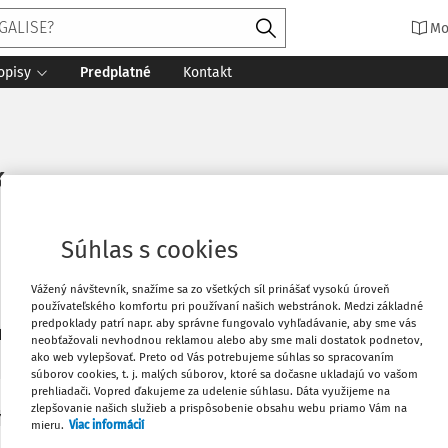
Mo
opisy
Predplatné
Kontakt
k
Súhlas s cookies
Vážený návštevník, snažíme sa zo všetkých síl prinášať vysokú úroveň
používateľského komfortu pri používaní našich webstránok. Medzi základné
predpoklady patrí napr. aby správne fungovalo vyhľadávanie, aby sme vás
3
daných dokumentov:
Zoradiť
neobťažovali nevhodnou reklamou alebo aby sme mali dostatok podnetov,
ako web vylepšovať. Preto od Vás potrebujeme súhlas so spracovaním
súborov cookies, t. j. malých súborov, ktoré sa dočasne ukladajú vo vašom
prehliadači. Vopred ďakujeme za udelenie súhlasu. Dáta využijeme na
zlepšovanie našich služieb a prispôsobenie obsahu webu priamo Vám na
Y
mieru.
Viac informácií
danenie pri dovoze ako nástroj redukcie admini