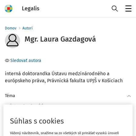
Legalis
Menu
Domov
Autori
Mgr. Laura Gazdagová
Sledovať autora
interná doktorandka Ústavu medzinárodného a
európskeho práva, Právnická fakulta UPJŠ v Košiciach
Téma
(1)
Ústavné právo
(1)
Medzinárodné právo
Súhlas s cookies
Filter
Vážený návštevník, snažíme sa zo všetkých síl prinášať vysokú úroveň