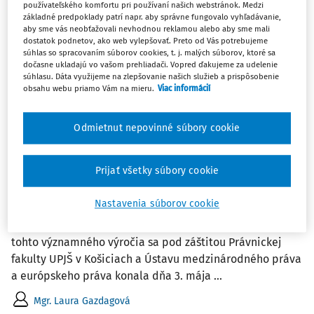
používateľského komfortu pri používaní našich webstránok. Medzi
základné predpoklady patrí napr. aby správne fungovalo vyhľadávanie,
aby sme vás neobťažovali nevhodnou reklamou alebo aby sme mali
3
Počet vyhľadaných dokumentov:
dostatok podnetov, ako web vylepšovať. Preto od Vás potrebujeme
súhlas so spracovaním súborov cookies, t. j. malých súborov, ktoré sa
Zoradiť podľa
:
dočasne ukladajú vo vašom prehliadači. Vopred ďakujeme za udelenie
súhlasu. Dáta využijeme na zlepšovanie našich služieb a prispôsobenie
Najnovšie
Najstaršie
obsahu webu priamo Vám na mieru.
Viac informácií
ČLÁNKY
Odmietnut nepovinné súbory cookie
Správa z medzinárodnej vedeckej
konferencie s názvom 20 rokov v
Európskej únii z pohľadu práva a éra
Prijať všetky súbory cookie
udržateľnosti (Košice 3. máj 2024)
Nastavenia súborov cookie
V roku 2024 si Slovenská republika pripomína dvadsať
rokov od vstupu do Európskej únie. Práve pri príležitosti
tohto významného výročia sa pod záštitou Právnickej
fakulty UPJŠ v Košiciach a Ústavu medzinárodného práva
a európskeho práva konala dňa 3. mája ...
Mgr. Laura Gazdagová