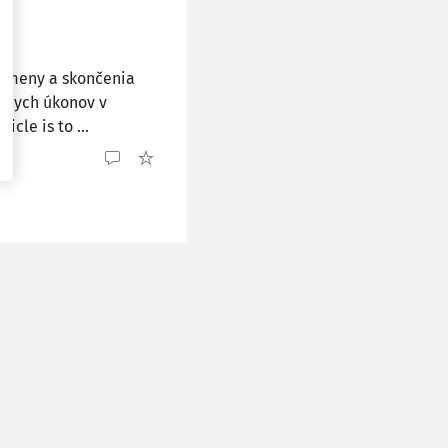
, zmeny a skončenia
vnych úkonov v
cle is to ...