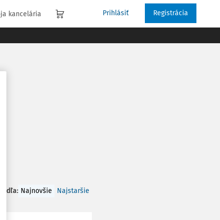
Prihlásiť
Registrácia
ja kancelária
 podľa
:
Najnovšie
Najstaršie