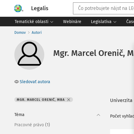
Legalis
Tematické oblasti
Webináre
Legislatíva
Čas
Domov
Autori
Mgr. Marcel Orenič, 
Sledovať autora
Univerzita 
MGR. MARCEL ORENIČ, MBA
Téma
Počet vyhľa
(1)
Pracovné právo