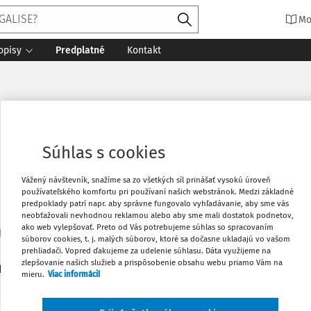
Mo
opisy
Predplatné
Kontakt
MBA
Súhlas s cookies
Vážený návštevník, snažíme sa zo všetkých síl prinášať vysokú úroveň
používateľského komfortu pri používaní našich webstránok. Medzi základné
predpoklady patrí napr. aby správne fungovalo vyhľadávanie, aby sme vás
neobťažovali nevhodnou reklamou alebo aby sme mali dostatok podnetov,
ako web vylepšovať. Preto od Vás potrebujeme súhlas so spracovaním
Pavla Jozefa Šafárika v Košiciach, Fakulta verejnej správy
súborov cookies, t. j. malých súborov, ktoré sa dočasne ukladajú vo vašom
prehliadači. Vopred ďakujeme za udelenie súhlasu. Dáta využijeme na
zlepšovanie našich služieb a prispôsobenie obsahu webu priamo Vám na
1
daných dokumentov:
Zoradiť
mieru.
Viac informácií