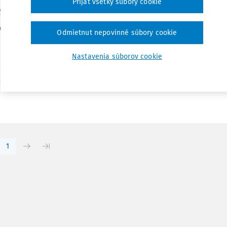
Prijať všetky súbory cookie
Y
k, zmeny a skončenie pracovného pomeru
Odmietnut nepovinné súbory cookie
ia Cieľom tohto príspevku je priblížiť si problematiku vzniku
ného pomeru a čiastočne si priblížiť nedostatky pracovnoprá
Nastavenia súborov cookie
cii pracovnoprávnych predpisov. Annotation The aim of this arti
Vydané:
14. 12. 2020
/
50 minút čítania
r. Marcel Orenič MBA
1