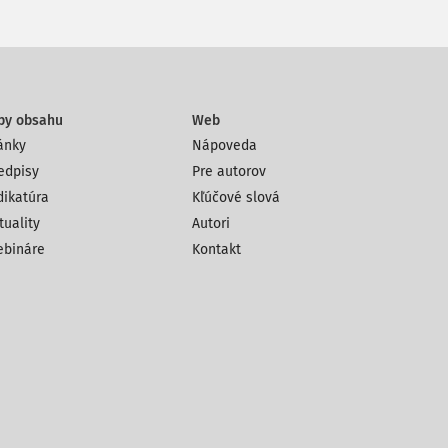
py obsahu
Web
ánky
Nápoveda
edpisy
Pre autorov
dikatúra
Kľúčové slová
tuality
Autori
bináre
Kontakt