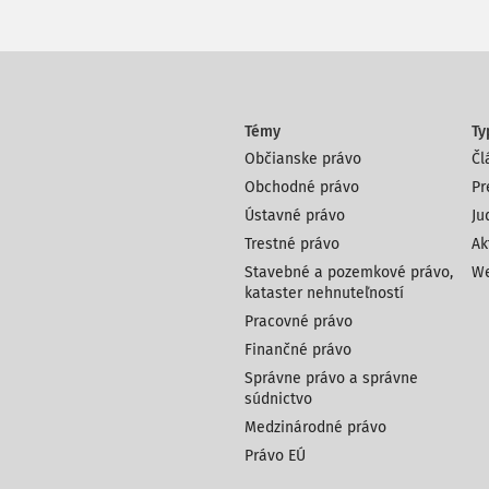
Témy
Ty
Občianske právo
Čl
Obchodné právo
Pr
Ústavné právo
Ju
Trestné právo
Ak
Stavebné a pozemkové právo,
We
kataster nehnuteľností
Pracovné právo
Finančné právo
Správne právo a správne
súdnictvo
Medzinárodné právo
Právo EÚ