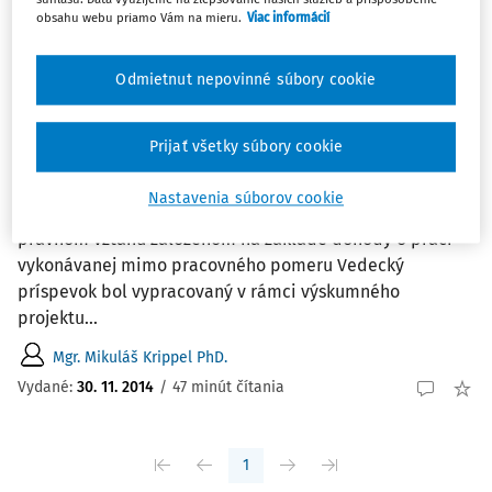
Najnovšie
Najstaršie
obsahu webu priamo Vám na mieru.
Viac informácií
ČLÁNKY
Odmietnut nepovinné súbory cookie
Aktuálne zmeny v sociálnom poistení
týkajúce sa osôb v právnom vzťahu
Prijať všetky súbory cookie
založenom na základe dohody o práci
vykonávanej mimo pracovného pomeru
Nastavenia súborov cookie
Aktuálne zmeny v sociálnom poistení týkajúce sa osôb v
právnom vzťahu založenom na základe dohody o práci
vykonávanej mimo pracovného pomeru Vedecký
príspevok bol vypracovaný v rámci výskumného
projektu...
Mgr. Mikuláš Krippel PhD.
Vydané:
30. 11. 2014
/
47 minút čítania
1