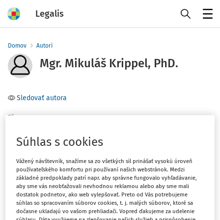
Legalis
Menu
Domov
Autori
Mgr. Mikuláš Krippel, PhD.
Sledovať autora
Téma
(1)
Pracovné právo
Súhlas s cookies
Vážený návštevník, snažíme sa zo všetkých síl prinášať vysokú úroveň
Filter
používateľského komfortu pri používaní našich webstránok. Medzi
základné predpoklady patrí napr. aby správne fungovalo vyhľadávanie,
aby sme vás neobťažovali nevhodnou reklamou alebo aby sme mali
1
Počet vyhľadaných dokumentov:
dostatok podnetov, ako web vylepšovať. Preto od Vás potrebujeme
súhlas so spracovaním súborov cookies, t. j. malých súborov, ktoré sa
Zoradiť podľa
:
dočasne ukladajú vo vašom prehliadači. Vopred ďakujeme za udelenie
súhlasu. Dáta využijeme na zlepšovanie našich služieb a prispôsobenie