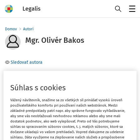
Legalis
Menu
Domov
Autori
Mgr. Olivér Bakos
Sledovať autora
Téma
(1)
Občianske právo
Súhlas s cookies
Vážený návštevník, snažíme sa zo všetkých síl prinášať vysokú úroveň
Filter
používateľského komfortu pri používaní našich webstránok. Medzi
základné predpoklady patrí napr. aby správne fungovalo vyhľadávanie,
aby sme vás neobťažovali nevhodnou reklamou alebo aby sme mali
dostatok podnetov, ako web vylepšovať. Preto od Vás potrebujeme
1
Počet vyhľadaných dokumentov:
súhlas so spracovaním súborov cookies, t. j. malých súborov, ktoré sa
dočasne ukladajú vo vašom prehliadači. Vopred ďakujeme za udelenie
Zoradiť podľa
:
súhlasu. Dáta využijeme na zlepšovanie našich služieb a prispôsobenie