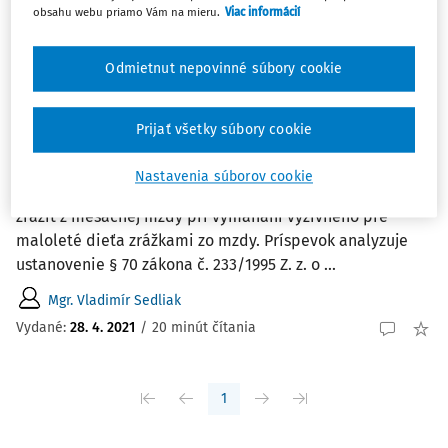
Najnovšie
Najstaršie
obsahu webu priamo Vám na mieru.
Viac informácií
ČLÁNKY
Odmietnut nepovinné súbory cookie
Základná nepostihnuteľná suma pri
vymáhaní výživného pre maloleté dieťa
Prijať všetky súbory cookie
zrážkami zo mzdy
Príspevok sa zaoberá analýzou právnej úpravy určujúcej
Nastavenia súborov cookie
výpočet základnej sumy, ktorá sa povinnému nemôže
zraziť z mesačnej mzdy pri vymáhaní výživného pre
maloleté dieťa zrážkami zo mzdy. Príspevok analyzuje
ustanovenie § 70 zákona č. 233/1995 Z. z. o ...
Mgr. Vladimír Sedliak
Vydané:
28. 4. 2021
/
20 minút čítania
1